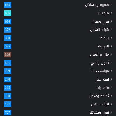
هموم ومشاكل
685
منوعات
635
قرى ومدن
614
هيئة الشبان
372
رياضة
350
الحريفة
325
مال و أعمال
309
تحول رقمي
521
مواهب بلدنا
259
لفت نظر
240
مناسبات
215
ثقافة وفنون
180
لايف ستايل
171
قول شكوتك
727