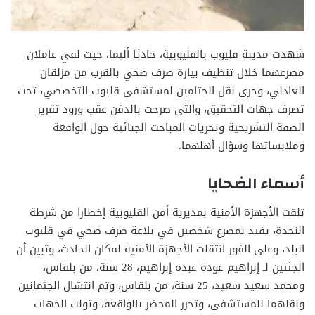
شهدت مدينة قليوب بالقليوبية، حادثا أليما، حيث لقي عاملان
مصرعهما خلال تنظيف بيارة صرف صحي بالقرب من مزلقان
العادلي، وجرى نقل الجثامين لمستشفى قليوب التخصصي، تحت
تصرف جهات التحقيق، والتي صرحت بالدفن عقب ورود تقرير
الصفة التشريحية وتحريات المباحث الجنائية حول الواقعة
وملابساتها وسؤال أهلهما.
أسماء الضحايا
تلقت الأجهزة الأمنية بمديرية أمن القليوبية إخطارا من شرطة
النجدة، يفيد بمصرع شخصين في بلاعة صرف صحي في قليوب
البلد، وعلى الفور انتقلت الأجهزة الأمنية لمكان الحادث، وتبين أن
الجثتين لـ إبراهيم عودة عبده إبراهيم، 28 سنة، من بلقاس،
ومحمد سعيد سعيد، 25 سنة، من بلقاس، وتم انتشال الجثمانين
ونقلهما للمستشفى، وتحرر المحضر بالواقعة، وتولت الجهات