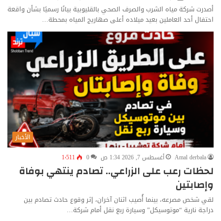
أصدرت شركة مياه الشرب والصرف الصحي بالقليوبية بيانًا رسميًا بشأن واقعة
احتفال أحد العاملين بعيد ميلاده أعلى صهاريج المياه بمحطة…
الأخبار
Amal derbala
أغسطس 7, 2026 1:34 ص
0
1٬511
لحظات رعب على الزراعي.. تصادم ينتهي بوفاة
وإصابتين
لقي شخص مصرعه، بينما أُصيب اثنان آخران، إثر وقوع حادث تصادم بين
دراجة نارية “موتوسيكل” وسيارة ربع نقل أمام شركة…