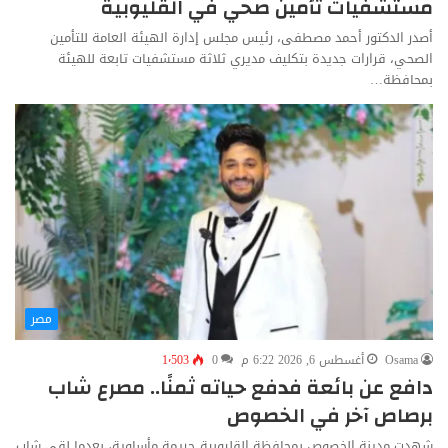
مستشفيات تأمين صحي في القليوبية
أصدر الدكتور أحمد مصطفى، رئيس مجلس إدارة الهيئة العامة للتأمين
الصحي، قرارات جديدة بتكليف مديري ثلاثة مستشفيات تابعة للهيئة
بمحافظة…
مصر
Osama
أغسطس 6, 2026 6:22 م
0
1٬503
دافع عن بائعة فدفع حياته ثمنًا.. مصرع شاب
برصاص آخر في الخصوص
شهدت مدينة الخصوص بمحافظة القليوبية جريمة مأساوية، بعدما لقي شاب