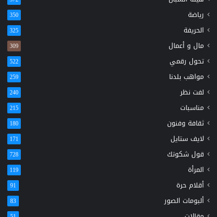
رياضة
350
الحريفة
325
مال و أعمال
309
تحول رقمي
522
مواهب بلدنا
259
لفت نظر
240
مناسبات
215
ثقافة وفنون
180
لايف ستايل
171
قول شكوتك
728
المرأة
119
أقلام حرة
91
ألبومات الصور
83
مقالات
51