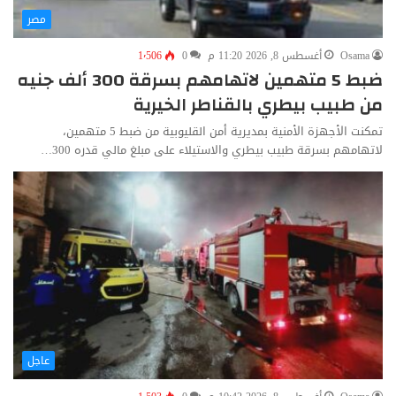
مصر
Osama
أغسطس 8, 2026 11:20 م
0
1٬506
ضبط 5 متهمين لاتهامهم بسرقة 300 ألف جنيه
من طبيب بيطري بالقناطر الخيرية
تمكنت الأجهزة الأمنية بمديرية أمن القليوبية من ضبط 5 متهمين،
لاتهامهم بسرقة طبيب بيطري والاستيلاء على مبلغ مالي قدره 300…
عاجل