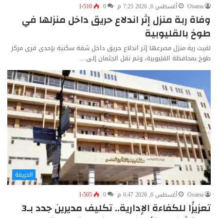
Osama
أغسطس 6, 2026 7:25 م
0
1٬510
وفاة ربة منزل إثر اندلاع حريق داخل منزلها في
طوخ بالقليوبية
لقيت ربة منزل مصرعها إثر اندلاع حريق داخل شقة سكنية بإحدى قرى مركز
طوخ بمحافظة القليوبية، وتم نقل الجثمان إلى…
الحريفة
Osama
أغسطس 6, 2026 6:47 م
0
1٬505
تعزيزًا للكفاءة الإدارية.. تكليف مديرين جدد بـ3