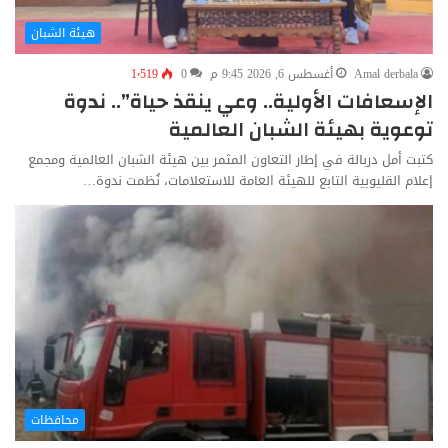
هيئة الشبان
Amal derbala
أغسطس 6, 2026 9:45 م
0
1٬519
الإسعافات الأولية.. وعي ينقذ حياة”.. ندوة
توعوية بهيئة الشبان العالمية
كتبت أمل دربالة في إطار التعاون المثمر بين هيئة الشبان العالمية ومجمع
إعلام القليوبية التابع للهيئة العامة للاستعلامات، نُظمت ندوة…
محافظات