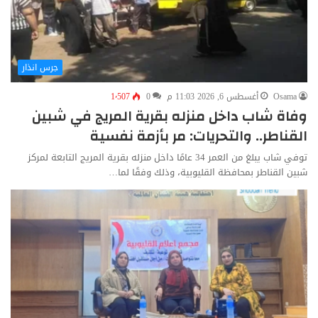
جرس انذار
Osama
أغسطس 6, 2026 11:03 م
0
1٬507
وفاة شاب داخل منزله بقرية المريج في شبين
القناطر.. والتحريات: مر بأزمة نفسية
توفي شاب يبلغ من العمر 34 عامًا داخل منزله بقرية المريج التابعة لمركز
شبين القناطر بمحافظة القليوبية، وذلك وفقًا لما…