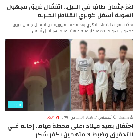
لغز جثمان طافٍ في النيل.. انتشال غريق مجهول
الهوية أسفل كوبري القناطر الخيرية
تمكنت قوات الإنقاذ النهري بمحافظة القليوبية من انتشال جثمان غريق
مجهول الهوية، بعدما عُثر عليه طافيًا بمياه نهر النيل أسفل…
منوعات
Osama
أغسطس 7, 2026 11:34 ص
0
1٬504
احتفال بعيد ميلاد أعلى محطة مياه.. إحالة فني
للتحقيق وضبط 3 متهمين بكفر شكر