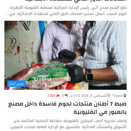
تابع الشيخ مجدي أتى، رئيس الإدارة المركزية لمنطقة القليوبية الأزهرية،
اليوم السبت، أعمال تصحيح امتحانات الدور الثاني للشهادة الابتدائية، في…
جرس انذار
Osama
أغسطس 8, 2026 6:31 م
0
1٬503
ضبط 7 أطنان منتجات لحوم فاسدة داخل مصنع
بالعبور في القليوبية
واصلت مديرية الطب البيطري بالقليوبية حملاتها الرقابية المكثفة على
الأسواق والمنشآت الغذائية، بالتنسيق مع الإدارة العامة لمباحث التموين،