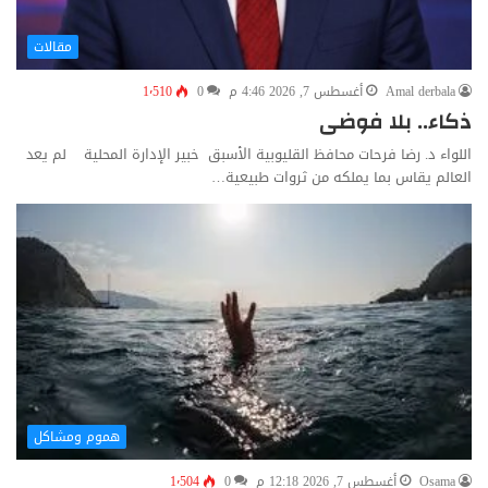
مقالات
Amal derbala
أغسطس 7, 2026 4:46 م
0
1٬510
ذكاء.. بلا فوضى
اللواء د. رضا فرحات محافظ القليوبية الأسبق خبير الإدارة المحلية لم يعد
العالم يقاس بما يملكه من ثروات طبيعية…
هموم ومشاكل
Osama
أغسطس 7, 2026 12:18 م
0
1٬504