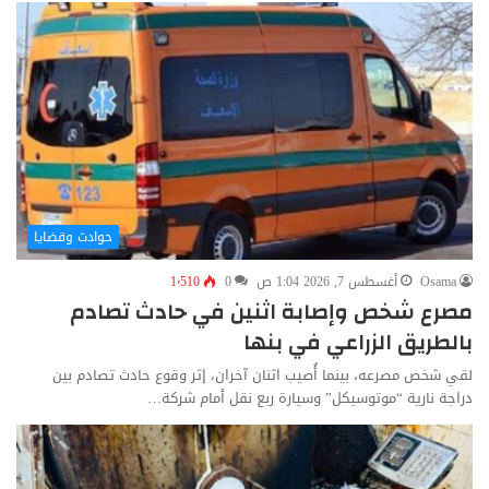
حوادث وقضايا
Osama
أغسطس 7, 2026 1:04 ص
0
1٬510
مصرع شخص وإصابة اثنين في حادث تصادم
بالطريق الزراعي في بنها
لقي شخص مصرعه، بينما أُصيب اثنان آخران، إثر وقوع حادث تصادم بين
دراجة نارية “موتوسيكل” وسيارة ربع نقل أمام شركة…