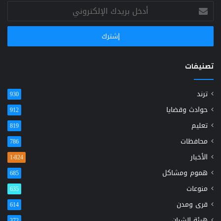
أدخل
بريدك
الإلكتروني
تصنيفات
ترند
930
حوادث وقضايا
912
تعليم
819
محافظات
786
الأخبار
1٬824
هموم ومشاكل
685
منوعات
635
قرى ومدن
614
هيئة الشبان
372