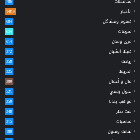
محافظات
786
الأخبار
1٬819
هموم ومشاكل
684
منوعات
634
قرى ومدن
614
هيئة الشبان
372
رياضة
350
الحريفة
325
مال و أعمال
309
تحول رقمي
521
مواهب بلدنا
259
لفت نظر
240
مناسبات
215
ثقافة وفنون
180