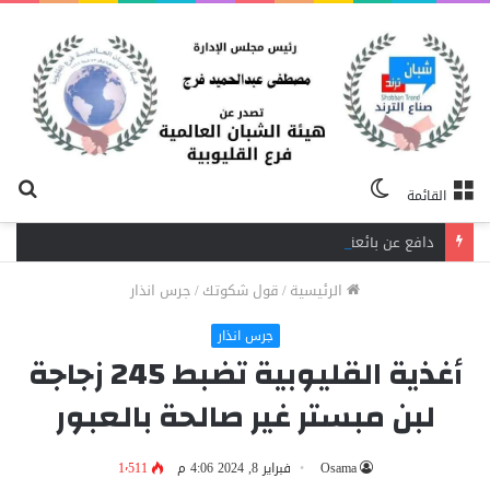
الوضع
بح
القائمة
المظلم
عن
دافع عن بائعة فدفع حياته ثمنًا.. مصرع شاب برصاص آخر في الخصوص
الرئيسية
/
قول شكوتك
/
جرس انذار
جرس انذار
أغذية القليوبية تضبط 245 زجاجة
لبن مبستر غير صالحة بالعبور
Osama
فبراير 8, 2024 4:06 م
1٬511