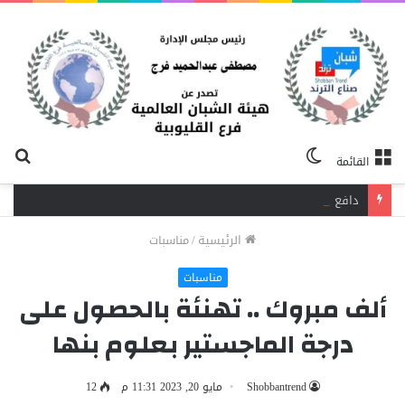
الوضع
بح
القائمة
المظلم
عن
دافع عن بائعة فدفع حياته ثمنًا.. مصرع شاب برصاص آخر في الخصوص
الرئيسية
/
مناسبات
مناسبات
ألف مبروك .. تهنئة بالحصول على
درجة الماجستير بعلوم بنها
Shobbantrend
مايو 20, 2023 11:31 م
12