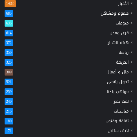
الأخبار
1٬819
هموم ومشاكل
685
منوعات
635
قرى ومدن
614
هيئة الشبان
372
رياضة
350
الحريفة
325
مال و أعمال
309
تحول رقمي
521
مواهب بلدنا
259
لفت نظر
240
مناسبات
215
ثقافة وفنون
180
لايف ستايل
171