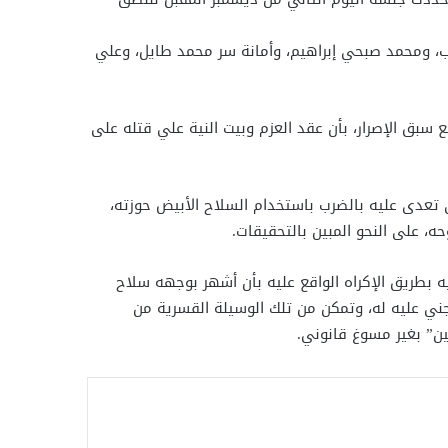
ب، ومحمد صبحي إبراهيم، وأمانة سر محمد طايل، وعلي
يه خليل أحمد خليل أحمد، مع سبق الإصرار، بأن عقد العزم وبيت النية علي قتله على
ى تعدى عليه بالضرب باستخدام السلاح الأبيض حوزته،
ه، على النحو المبين بالتحقيقات.
يه بطريق الإكراه الواقع عليه بأن أشهر بوجهه سلاح
جني عليه له، وتمكن من تلك الوسيلة القسرية من
كين” بغير مسوغ قانوني.