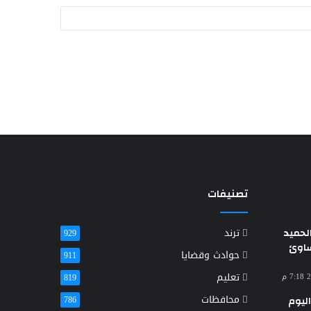
تصنيفات
حميد
ترند
929
ساوئ
حوادث وقضايا
911
تعليم
819
محافظات
ليوم
786