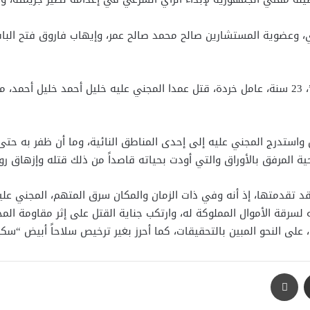
، وعضوية المستشارين صالح محمد صالح عمر، وإيهاب فاروق فتح البا
وتضمن أمر الإحالة الخاص بالقضية أن المتهم “أحمد م ا”، 23 سنة، عامل خردة، قتل عمدا المجني عل
 واستدرج المجني عليه إلى إحدى المناطق النائية، وما أن ظفر به حت
ية المرفق بالأوراق والتي أودت بحياته قاصداً من ذلك قتله وإزهاق روح
رى قد تقدمتها، إذ أنه وفي ذات الزمان والمكان سرق المتهم، المجني عل
لسرقة الأموال المملوكة له، وارتكب جناية القتل على إثر مقاومة الم
، على النحو المبين بالتحقيقات، كما أحرز بغير ترخيص سلاحاً أبيض “س
مشاركة عبر البريد
طباعة