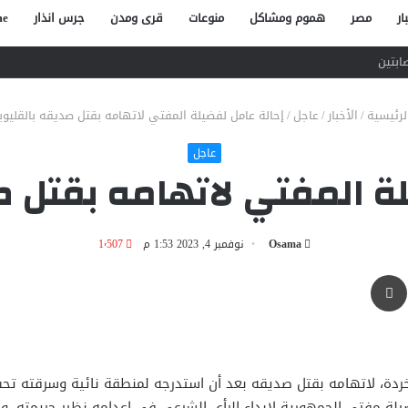
ار
مصر
هموم ومشاكل
منوعات
قرى ومدن
جرس انذار
e
صاص آخر في الخصوص
لرئيسية
/
الأخبار
/
عاجل
/
إحالة عامل لفضيلة المفتي لاتهامه بقتل صديقه بالقليوب
عاجل
ة المفتي لاتهامه بقتل ص
Osama
نوفمبر 4, 2023 1:53 م
1٬507
طباعة
 خردة، لاتهامه بقتل صديقه بعد أن استدرجه لمنطقة نائية وسرقته ت
ضيلة مفتي الجمهورية لإبداء الرأي الشرعي في إعدامه نظير جريمته، 