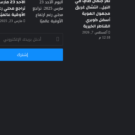
لغز جثمان طافٍ في
النيل.. انتشال غريق
تراجع محلي رغ
مجهول الهوية
الأوقية عالميًا
أسفل كوبري
مارس 23, 2025 3:30 ص
القناطر الخيرية
أغسطس 7, 2026
أدخل
12:18 م
بريدك
الإلكتروني