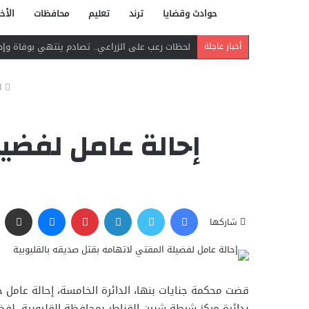
حوادث وقضايا
ترند
تعليم
محافظات
الأخب
دافع عن بائعة فدفع حياته ثمنًا.. مصرع شاب بر
أخبار عاجلة
ا
إحالة عامل لفضيل
فيسبوك
تويتر
لينكدإن
بينتيريست
ماسنجر
مشاركة عبر البريد
شاركها
قضت محكمة جنايات بنها، الدائرة الخامسة، إحالة عامل
بدائرة مركز شرطة شبين القناطر بمحافظة القليوبية، لف