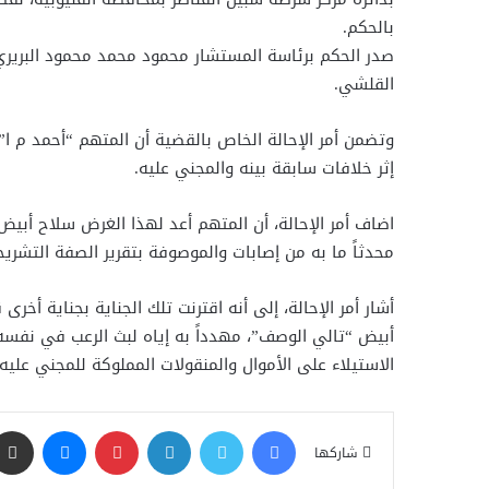
بالحكم.
صدر الحكم برئاسة المستشار محمود محمد محمود البريري
القلشي.
إثر خلافات سابقة بينه والمجني عليه.
اضاف أمر الإحالة، أن المتهم أعد لهذا الغرض سلاح أبيض
محدثاً ما به من إصابات والموصوفة بتقرير الصفة التشريح
أشار أمر الإحالة، إلى أنه اقترنت تلك الجناية بجناية أخ
أبيض “تالي الوصف”، مهدداً به إياه لبث الرعب في نفسه 
الاستيلاء على الأموال والمنقولات المملوكة للمجني عليه
فيسبوك
تويتر
لينكدإن
بينتيريست
ماسنجر
شاركها