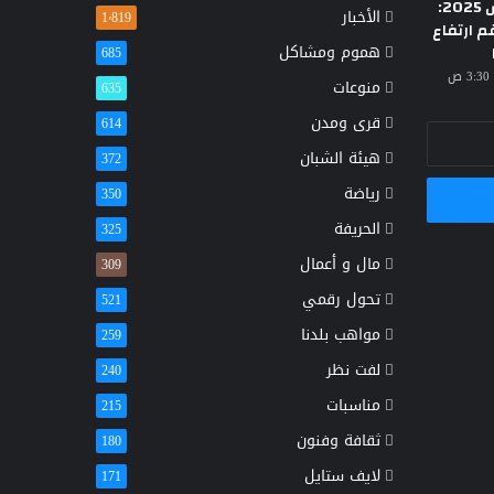
الأحد 23 مارس 2025:
الأخبار
1٬819
م ارتفاع
هموم ومشاكل
685
منوعات
635
قرى ومدن
614
هيئة الشبان
372
رياضة
350
الحريفة
325
مال و أعمال
309
تحول رقمي
521
مواهب بلدنا
259
لفت نظر
240
مناسبات
215
ثقافة وفنون
180
لايف ستايل
171