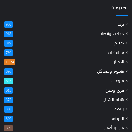
تصنيفات
ترند
930
حوادث وقضايا
913
تعليم
819
محافظات
786
الأخبار
1٬824
هموم ومشاكل
686
منوعات
635
قرى ومدن
615
هيئة الشبان
372
رياضة
350
الحريفة
326
مال و أعمال
309