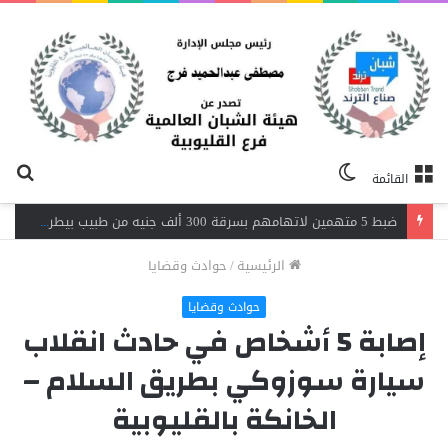
الوضع
بح
القائمة
المظلم
عن
اندلاع حريق داخل مصنع نسيج بشبرا الخيمة.. 3 سيارات إطفاء تحاصر النيران
الرئيسية
/
حوادث وقضايا
حوادث وقضايا
إصابة 5 أشخاص في حادث انقلاب
سيارة سوزوكي بطريق السلام –
الخانكة بالقليوبية