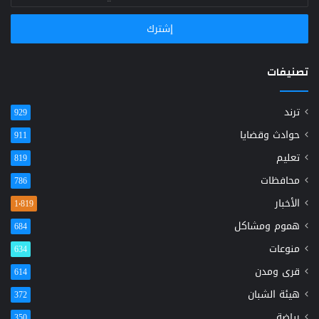
بريدك
الإلكتروني
تصنيفات
ترند
929
حوادث وقضايا
911
تعليم
819
محافظات
786
الأخبار
1٬819
هموم ومشاكل
684
منوعات
634
قرى ومدن
614
هيئة الشبان
372
رياضة
350