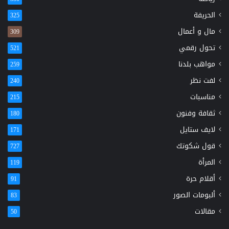
الحريفة
325
مال و أعمال
309
تحول رقمي
521
مواهب بلدنا
259
لفت نظر
240
مناسبات
215
ثقافة وفنون
180
لايف ستايل
171
قول شكوتك
727
المرأة
119
أقلام حرة
91
ألبومات الصور
83
مقالات
50