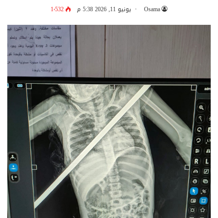
Osama
يونيو 11, 2026 5:38 م
1٬532