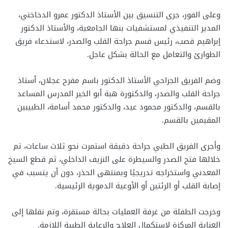
وعلى الفور، جرى التنسيق بين الأستاذ الدكتور عمرو الدخاخني،
المدير التنفيذي لمستشفيات بنها الجامعية، والأستاذ الدكتور
إبراهيم قصب، رئيس قسم جراحة القلب والصدر، لاستدعاء فريق
الطوارئ والتعامل مع الحالة بشكل عاجل.
وضم الفريق الجراحي الأستاذ الدكتور باسم مفرح عجلان، أستاذ
جراحة القلب والصدر، والدكتورة هبة أبو الخير المدرس المساعد
بالقسم، والدكتور محمود عيد، والدكتور محمد أسامة، الطبيبين
المقيمين بالقسم.
وأجرى الفريق الطبي جراحة دقيقة استمرت نحو ثلاث ساعات، تم
خلالها فتح الصدر والسيطرة على النزيف الداخلي، ثم قطع السيخ
المعدني واستخراجه تدريجيًا وبمنتهى الحذر، دون أن يتسبب في
إصابة القلب أو الرئتين أو الأوعية الدموية الرئيسية.
وخرجت الطفلة من غرفة العمليات بحالة مستقرة، وتم نقلها إلى
العناية المركزة لاستكمال العلاج والرعاية الطبية اللازمة.