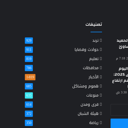
تصنيفات
حميد
ترند
929
ساوئ
حوادث وقضايا
911
تعليم
819
محافظات
ليوم
786
الأحد 23 مارس 2025:
الأخبار
1٬819
م ارتفاع
هموم ومشاكل
685
منوعات
635
قرى ومدن
614
هيئة الشبان
372
رياضة
350