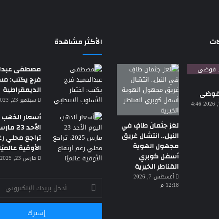
ات
الأكثر مشاهدة
مصطفى عبدال
فرج يكتب: م
الديمقراطية
 فوضى
سبتمبر 23, 2023 7:18 م
أغسطس 7, 2026 4:46
أسعار الذهب ا
لغز جثمان طافٍ في
النيل.. انتشال غريق
تراجع محلي رغ
مجهول الهوية
الأوقية عالميًا
أسفل كوبري
مارس 23, 2025 3:30 ص
القناطر الخيرية
أغسطس 7, 2026
أدخل
12:18 م
بريدك
الإلكتروني