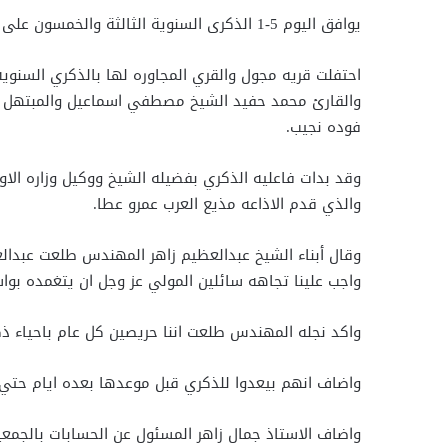
يوافق اليوم 5-1 الذكرى السنوية الثالثة والخمسون على رحيل العلم الاذاعي الكبير فضيله القارئ عبدالعظيم زاهر الذي رحل عن عالمنا في 5-1 عام 1971.
احتفلت قريه مجول والقري المجاوره لها بالذكري السنوي
والقارئ محمد حفيد الشيخ مصطفي اسماعيل والمبتهل الا
فوده نجيب.
وقد بدات فاعليه الذكري بفضيله الشيخ ووكيل وزاره ال
والذي قدم الاذاعه مذيع العرب عمرو عطا.
وقال أبناء الشيخ عبدالعظيم زاهر المهندس طلعت عبدالع
واجب علينا تجاهه سائلين المولي عز وجل ان يتغمده بو
واكد نجله المهندس طلعت اننا حريصين كل عام باحياء ذك
واضاف انهم بيعدوا للذكري قبل موعدها بعده ايام حتي
واضاف الاستاذ جمال زاهر المسئول عن الحسابات بالجمعيه