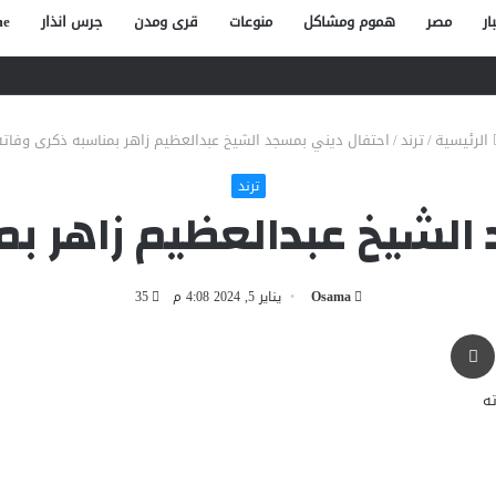
ار
مصر
هموم ومشاكل
منوعات
قرى ومدن
جرس انذار
e
صاص آخر في الخصوص
الرئيسية
/
ترند
/
احتفال ديني بمسجد الشيخ عبدالعظيم زاهر بمناسبه ذكرى وفاته
ترند
الشيخ عبدالعظيم زاهر ب
Osama
يناير 5, 2024 4:08 م
35
طباعة