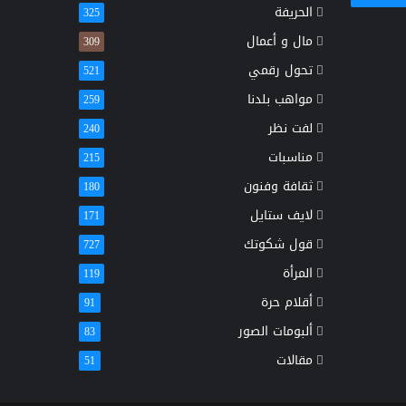
الحريفة
325
مال و أعمال
309
تحول رقمي
521
مواهب بلدنا
259
لفت نظر
240
مناسبات
215
ثقافة وفنون
180
لايف ستايل
171
قول شكوتك
727
المرأة
119
أقلام حرة
91
ألبومات الصور
83
مقالات
51