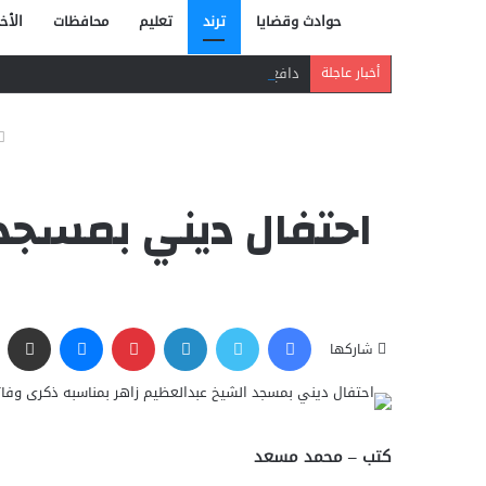
حوادث وقضايا
ترند
تعليم
محافظات
الأخب
دافع عن بائعة فدفع حياته ثمنًا.. مصرع شاب بر
أخبار عاجلة
احتفال ديني بمسجد 
فيسبوك
تويتر
لينكدإن
بينتيريست
ماسنجر
مشاركة عبر البريد
شاركها
كتب – محمد مسعد