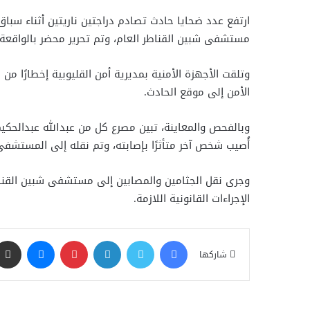
ارتفع عدد ضحايا حادث تصادم دراجتين ناريتين أثناء سبا
مستشفى شبين القناطر العام، وتم تحرير محضر بالواقعة،
وتلقت الأجهزة الأمنية بمديرية أمن القليوبية إخطارًا م
الأمن إلى موقع الحادث.
أُصيب شخص آخر متأثرًا بإصابته، وتم نقله إلى المستشفى
وجرى نقل الجثامين والمصابين إلى مستشفى شبين القناطر 
الإجراءات القانونية اللازمة.
فيسبوك
تويتر
لينكدإن
بينتيريست
ماسنجر
شاركها