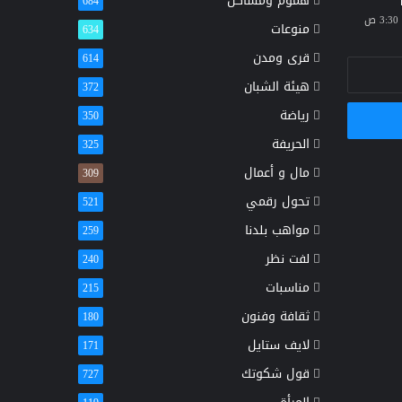
هموم ومشاكل
684
منوعات
634
قرى ومدن
614
هيئة الشبان
372
رياضة
350
الحريفة
325
مال و أعمال
309
تحول رقمي
521
مواهب بلدنا
259
لفت نظر
240
مناسبات
215
ثقافة وفنون
180
لايف ستايل
171
قول شكوتك
727