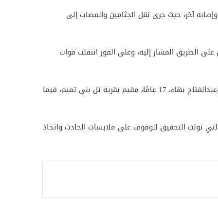
وإصابة آخر، حيث جرى نقل الجثامين والمصاب إلى
 على الطريق المشار إليه، وعلى الفور انتقلت قوات
وبالفحص والمعاينة، تبين مصرع كل من عبدالله عبدالحكيم، 22 عامًا، مقيم بقرية عرب غانم، وعمرو م، مقيم بقرية كفر أبو زايد، وعبدالفتاح بهاء، 17 عامًا، مقيم بقرية تل بني تميم، فيما
 التي تولت التحقيق للوقوف على ملابسات الحادث واتخاذ