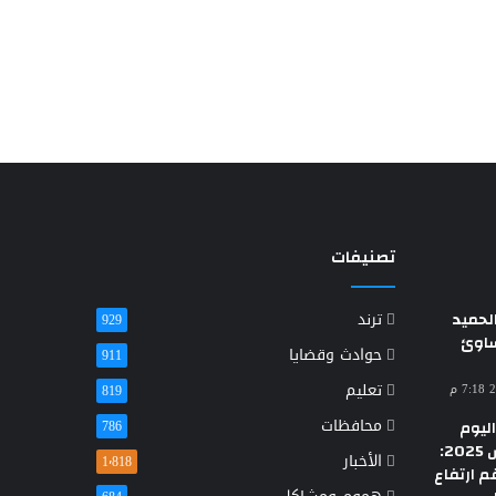
تصنيفات
حميد
ترند
929
ساوئ
حوادث وقضايا
911
تعليم
819
محافظات
ليوم
786
الأحد 23 مارس 2025:
الأخبار
1٬818
م ارتفاع