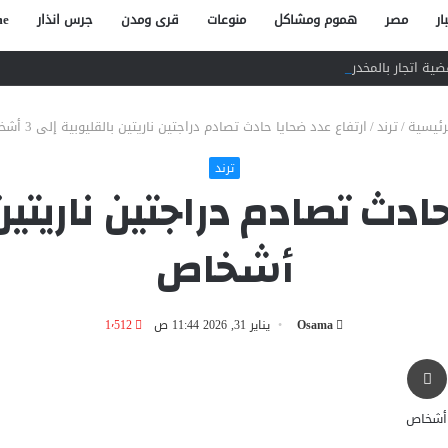
ار
مصر
هموم ومشاكل
منوعات
قرى ومدن
جرس انذار
e
ة اتجار بالمخدرات وحيازة سلاح
رئيسية
/
ترند
/
ارتفاع عدد ضحايا حادث تصادم دراجتين ناريتين بالقليوبية إلى 3 أشخاص
ترند
أشخاص
Osama
يناير 31, 2026 11:44 ص
1٬512
طباعة