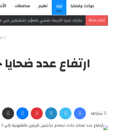
حوادث وقضايا
ترند
تعليم
محافظات
الأخب
جنايات شبرا الخيمة تقضي بالمؤبد لشقيقين في قضي
أخبار عاجلة
ال
فيسبوك
تويتر
لينكدإن
بينتيريست
ماسنجر
مشاركة عبر البريد
شاركها