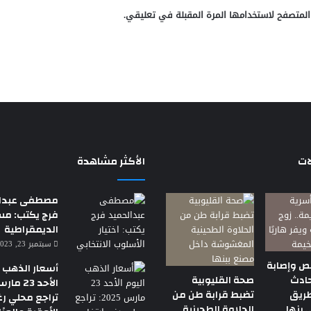
المتصفح لاستخدامها المرة المقبلة في تعليقي.
ات
الأكثر مشاهدة
مصطفى عبدال
فرج يكتب: م
الديمقراطية
سبتمبر 23, 2023 7:18 م
 وإصابة
أسعار الذهب ا
حادث
صحة القليوبية
طريق
تضبط قرابة طن من
تراجع محلي رغ
 بنها
الحلاوة الطحينية