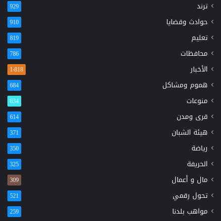
ترند
929
حوادث وقضايا
910
تعليم
819
محافظات
786
الأخبار
1٬818
هموم ومشاكل
684
منوعات
634
قرى ومدن
614
هيئة الشبان
371
رياضة
350
الحريفة
325
مال و أعمال
309
تحول رقمي
521
مواهب بلدنا
259