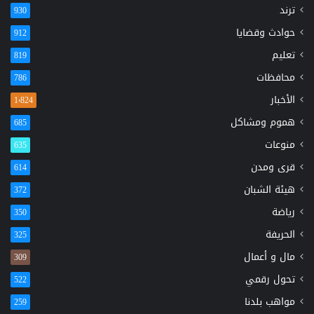
ترند
930
حوادث وقضايا
912
تعليم
819
محافظات
786
الأخبار
1٬824
هموم ومشاكل
685
منوعات
635
قرى ومدن
614
هيئة الشبان
372
رياضة
350
الحريفة
325
مال و أعمال
309
تحول رقمي
522
مواهب بلدنا
259