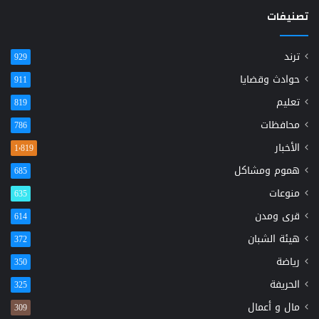
تصنيفات
ترند
929
حوادث وقضايا
911
تعليم
819
محافظات
786
الأخبار
1٬819
هموم ومشاكل
685
منوعات
635
قرى ومدن
614
هيئة الشبان
372
رياضة
350
الحريفة
325
مال و أعمال
309