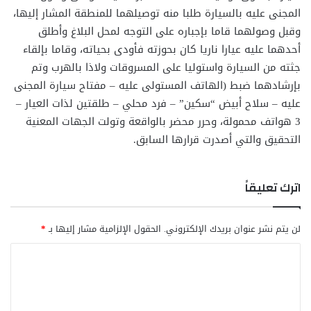
المجنى عليه بالسيارة طلبا منه توصيلهما للمنطقة المشار إليها،
وقبل وصولهما قاما بإجباره على التوجه لمحل البلاغ وأطلق
أحدهما عليه عيارا ناريا كان بحوزته فأودى بحياته، وقاما بإلقاء
جثته من السيارة واستوليا على المسروقات ولاذا بالهرب وتم
بإرشادهما ضبط (الهاتف المستولى عليه – مفتاح سيارة المجنى
عليه – سلاح أبيض “سكين” – فرد محلي – طلقتين لذات العيار –
3 هواتف محمولة، وحرر محضر بالواقعة وتولت الجهات المعنية
التحقيق والتي أصدرت قرارها السابق.
اترك تعليقاً
لن يتم نشر عنوان بريدك الإلكتروني.
الحقول الإلزامية مشار إليها بـ
*
ا
ل
ت