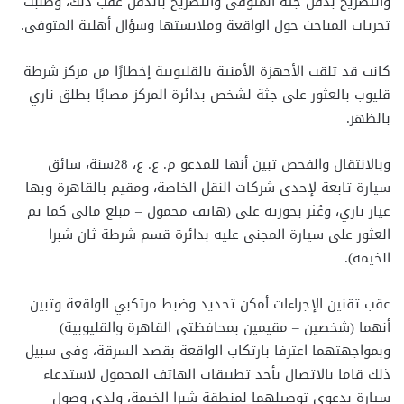
والتصريح بدفن جثة المتوفى والتصريح بالدفن عقب ذلك، وطلبت
تحريات المباحث حول الواقعة وملابستها وسؤال أهلية المتوفى.
كانت قد تلقت الأجهزة الأمنية بالقليوبية إخطارًا من مركز شرطة
قليوب بالعثور على جثة لشخص بدائرة المركز مصابًا بطلق ناري
بالظهر.
وبالانتقال والفحص تبين أنها للمدعو م. ع. ع، 28سنة، سائق
سيارة تابعة لإحدى شركات النقل الخاصة، ومقيم بالقاهرة وبها
عيار ناري، وعُثر بحوزته على (هاتف محمول – مبلغ مالى كما تم
العثور على سيارة المجنى عليه بدائرة قسم شرطة ثان شبرا
الخيمة).
عقب تقنين الإجراءات أمكن تحديد وضبط مرتكبي الواقعة وتبين
أنهما (شخصين – مقيمين بمحافظتى القاهرة والقليوبية)
وبمواجهتهما اعترفا بارتكاب الواقعة بقصد السرقة، وفى سبيل
ذلك قاما بالاتصال بأحد تطبيقات الهاتف المحمول لاستدعاء
سيارة بدعوى توصيلهما لمنطقة شبرا الخيمة، ولدى وصول