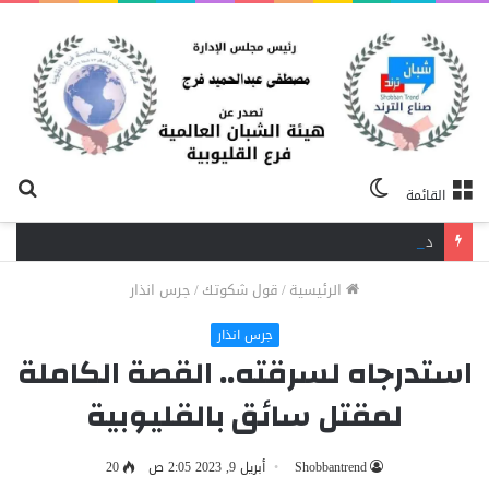
الوضع
بح
القائمة
المظلم
عن
دافع عن بائعة فدفع حياته ثمنًا.. مصرع شاب برصاص آخر في الخصوص
الرئيسية
/
قول شكوتك
/
جرس انذار
جرس انذار
استدرجاه لسرقته.. القصة الكاملة
لمقتل سائق بالقليوبية
Shobbantrend
أبريل 9, 2023 2:05 ص
20