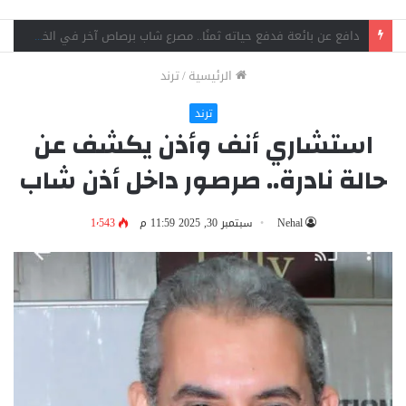
جنايات شبرا الخيمة تقضي بالمؤبد لشقيقين في قضية اتجار بالمخدرات وحيازة سلاح
الرئيسية
/
ترند
ترند
استشاري أنف وأذن يكشف عن
حالة نادرة.. صرصور داخل أذن شاب
Nehal
سبتمبر 30, 2025 11:59 م
1٬543