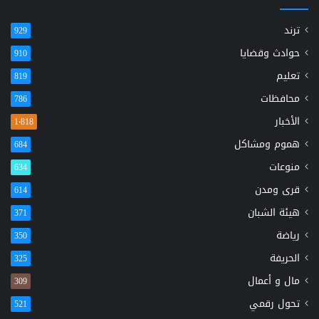
ترند
929
حوادث وقضايا
910
تعليم
819
محافظات
786
الأخبار
1٬818
هموم ومشاكل
684
منوعات
634
قرى ومدن
614
هيئة الشبان
371
رياضة
350
الحريفة
325
مال و أعمال
309
تحول رقمي
521