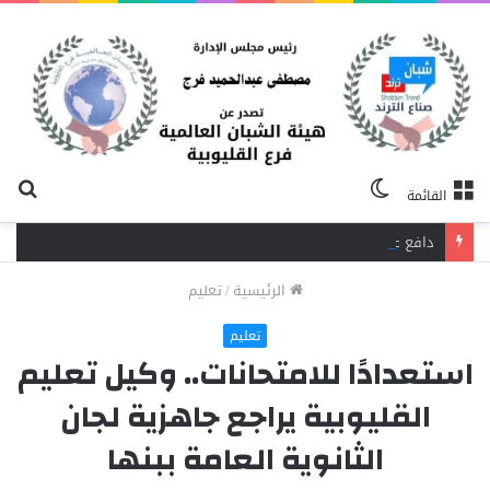
الوضع
بح
القائمة
المظلم
عن
دافع عن بائعة فدفع حياته ثمنًا.. مصرع شاب برصاص آخر في الخصوص
الرئيسية
/
تعليم
تعليم
استعدادًا للامتحانات.. وكيل تعليم
القليوبية يراجع جاهزية لجان
الثانوية العامة ببنها