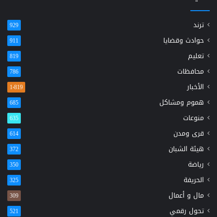
ترند
929
حوادث وقضايا
911
تعليم
819
محافظات
786
الأخبار
1٬819
هموم ومشاكل
685
منوعات
635
قرى ومدن
614
هيئة الشبان
372
رياضة
350
الحريفة
325
مال و أعمال
309
تحول رقمي
521