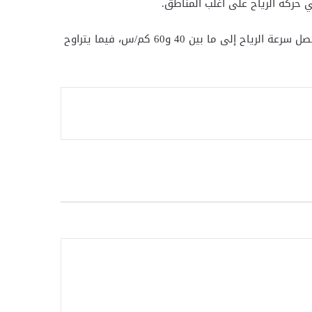
حركة الرياح على أغلب المناطق.
أما بالنسبة لحالة البحر، فقد أوضحت الأرصاد أن هناك اضطرابًا في حركة الملاحة البحرية على البحر الأحمر وخليج السويس، حيث تصل سرعة الرياح إلى ما بين 40 و60 كم/س، فيما يتراوح