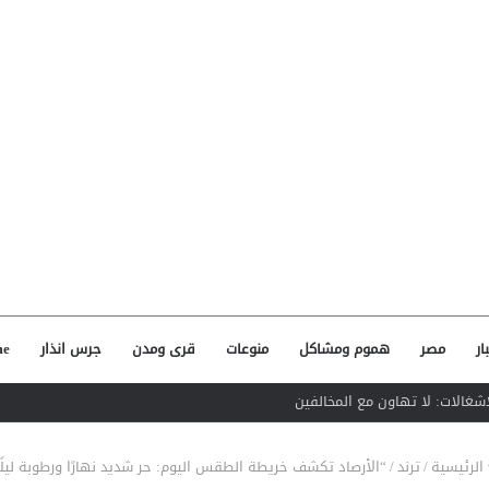
ار
مصر
هموم ومشاكل
منوعات
قرى ومدن
جرس انذار
e
د بمنطقة الفلل ببنها
الرئيسية
/
ترند
/
“الأرصاد تكشف خريطة الطقس اليوم: حر شديد نهارًا ورطوبة ليلًا