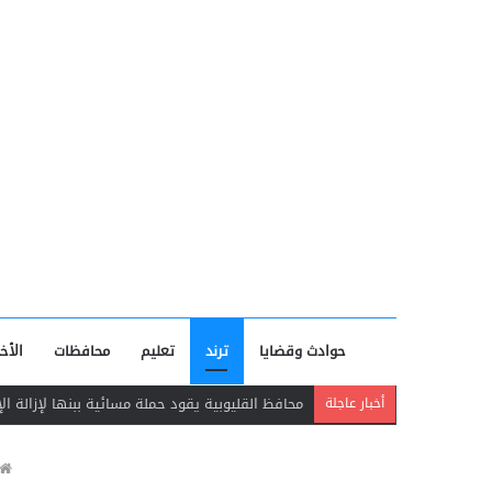
حوادث وقضايا
ترند
تعليم
محافظات
الأخب
وفاة فني صيانة وإصابة زميله في حادث سقوط مصع
أخبار عاجلة