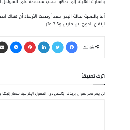
وأشارت الهيئة إلى ظهور سحب منخفضة على السواحل الش
ارتفاع الموج بين مترين و3.5 متر.
فيسبوك
تويتر
لينكدإن
بينتيريست
ماسنجر
شاركها
اترك تعليقاً
لن يتم نشر عنوان بريدك الإلكتروني.
الحقول الإلزامية مشار إليها ب
ا
ل
ت
ع