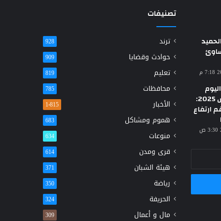
تصنيفات
حميد
ترند
928
ساوئ
حوادث وقضايا
909
تعليم
819
ليوم
محافظات
785
الأحد 23 مارس 2025:
الأخبار
1٬815
م ارتفاع
هموم ومشاكل
683
منوعات
634
قرى ومدن
614
هيئة الشبان
371
رياضة
350
الحريفة
324
مال و أعمال
309