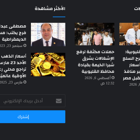
ات
الأكثر مشاهدة
مصطفى عبدال
فرج يكتب: م
الديمقراطية
سبتمبر 23, 2023 7:18 م
ليوبية:
حملات مكثفة لرفع
أسعار الذهب ا
رح السلع
الإشغالات بشرق
أسعار
شبرا الخيمة بقيادة
تراجع محلي رغ
 منافذ
محافظ القليوبية
الأوقية عالميًا
قبل مصر
أغسطس 6, 2026
مارس 23, 2025 3:30 ص
12:32 ص
أغسطس 6, 2026
أدخل
بريدك
الإلكتروني