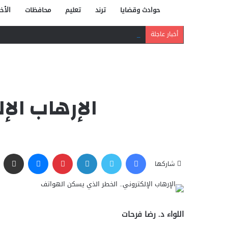
حوادث وقضايا
ترند
تعليم
محافظات
الأخب
دافع عن بائعة فدفع حياته ثمنًا.. مصرع شاب بر
أخبار عاجلة
الإرهاب الإ
فيسبوك
تويتر
لينكدإن
بينتيريست
ماسنجر
مشاركة عبر البريد
شاركها
اللواء د. رضا فرحات