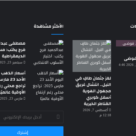
ات
الأكثر مشاهدة
مصطفى عبدال
فرج يكتب: م
الديمقراطية
 فوضى
سبتمبر 23, 2023 7:18 م
أغسطس 7, 2026 4:46
أسعار الذهب ا
لغز جثمان طافٍ في
النيل.. انتشال غريق
تراجع محلي رغ
مجهول الهوية
الأوقية عالميًا
أسفل كوبري
مارس 23, 2025 3:30 ص
القناطر الخيرية
أغسطس 7, 2026
أدخل
12:18 م
بريدك
الإلكتروني