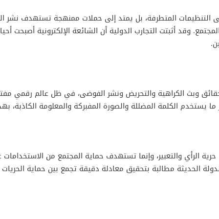
على التنظيمات المتطرفة، بل يمتد إلى حملات ممنهجة تستهدف نشر ال
مجتمع. وقد أثبتت التجارب الدولية أن الشائعة الإلكترونية أصبحت أحيانًا
ن.
حقائق وبث الكراهية والتحريض ونشر الفوضى، في ظل عالم رقمي مفتوح
 ما يستخدم الكلمة المضللة والصورة المفبركة والمعلومة الكاذبة، بهدف
حرية الرأي والتعبير، وإنما تستهدف حماية المجتمع من الاستخدامات غ
ة الحديثة مطالبة بتحقيق معادلة دقيقة تجمع بين حماية الحريات الع