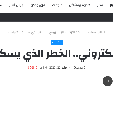
ار
مصر
هموم ومشاكل
منوعات
قرى ومدن
جرس انذار
e
صاص آخر في الخصوص
الرئيسية
/
مقالات
/
الإرهاب الإلكتروني.. الخطر الذي يسكن الهواتف
مقالات
لكتروني.. الخطر الذي يس
Osama
مايو 22, 2026 8:04 م
1٬528
طباعة