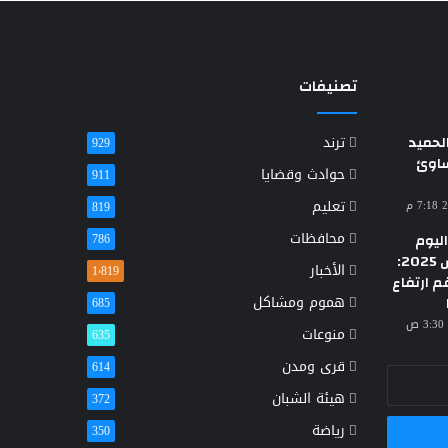
تصنيفات
حميد
ترند
929
ساوئ
حوادث وقضايا
911
تعليم
819
محافظات
ليوم
786
الأحد 23 مارس 2025:
الأخبار
1٬819
م ارتفاع
هموم ومشاكل
685
منوعات
635
قرى ومدن
614
هيئة الشبان
372
رياضة
350