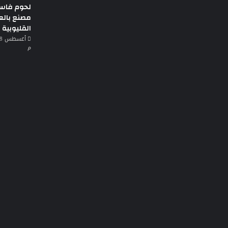
لحوم فاس
مصنع بالع
القليوبية
م