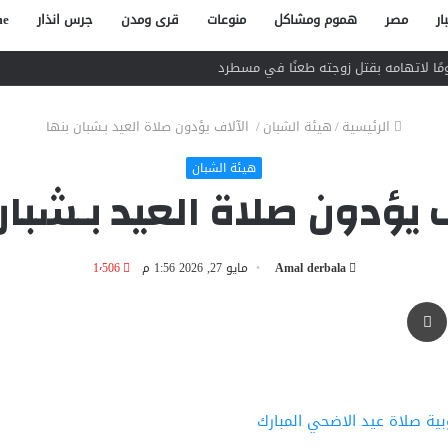
ار
مصر
هموم ومشاكل
منوعات
قرى ومدن
جرس انذار
e
الرئيسية
/
هيئة الشبان
/
الآلاف يؤدون صلاة العيد بـشبان بنها
هيئة الشبان
 يؤدون صلاة العيد بـشبان
Amal derbala
مايو 27, 2026 1:56 م
1٬506
طباعة
ية صلاة عيد الاضحي المبارك