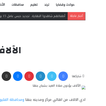
حوادث وقضايا
ترند
تعليم
محافظات
الأخب
أطفالهم شاهدوا النهاية.. تجديد حبس عامل 15 يومًا لاتهامه بقتل زوجته طعنًا في مسطرد
أخبار عاجلة
الآلاف
فيسبوك
تويتر
لينكدإن
بينتيريست
ماسنجر
مشاركة عبر البريد
شاركها
ادي الالاف من اهالي مركز ومدينه بنها
ومحافظة القليوب