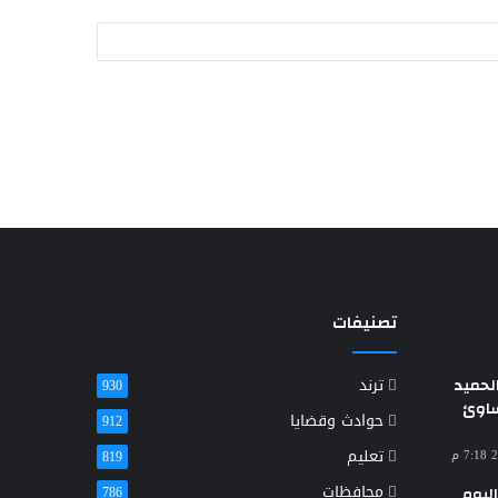
تصنيفات
حميد
ترند
930
ساوئ
حوادث وقضايا
912
تعليم
819
محافظات
ليوم
786