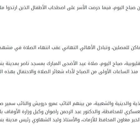
صباح اليوم، فيما حرصت الأسر على اصطحاب الأطفال الذين ارتدوا ملا
كن للمصلين، وتبادل الأهالي التهاني عقب انتهاء الصلاة في مشهد ي
يوبية، صباح اليوم، صلاة عيد الأضحى المبارك بمسجد ناصر بمدينة بنه
نذ الساعات الأولى من الصباح لأداء شعائر الصلاة والاحتفال بهذه الم
يذية والدينية والشعبية، من بينهم النائب عمرو درويش والنائب سمير 
سكري للمحافظة، والدكتور عبد الرحمن راضوان وكيل وزارة الأوقاف بالق
الخير معاون المحافظ للأزمات، والأستاذ وليد الشهاوي رئيس مدينة بن