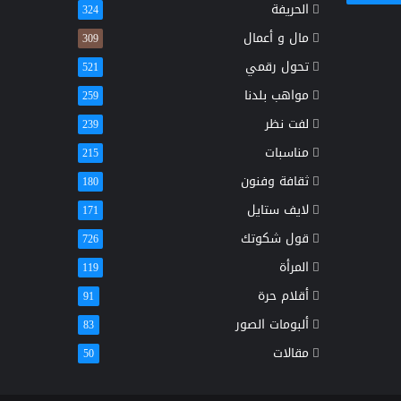
الحريفة
324
مال و أعمال
309
تحول رقمي
521
مواهب بلدنا
259
لفت نظر
239
مناسبات
215
ثقافة وفنون
180
لايف ستايل
171
قول شكوتك
726
المرأة
119
أقلام حرة
91
ألبومات الصور
83
مقالات
50