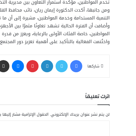
تخدم المواطنين، مؤكدة استمرار التعاون بين مديرية الت
ومن جانبها، أكدت الدكتورة إيمان ريان، نائب محافظ الق
التنمية المستدامة وخدمة المواطنين، مشيرة إلى أن ما
وأضافت أن الفترة الحالية تشهد تعاونًا مثمرًا بين الأج
المواطنين، خاصة الفئات الأولى بالرعاية، ويعزز من قدر
واختُتمت الفعالية بالتأكيد على أهمية تعزيز دور المجتمع
فيسبوك
تويتر
لينكدإن
بينتيريست
ماسنجر
شاركها
اترك تعليقاً
لن يتم نشر عنوان بريدك الإلكتروني.
الحقول الإلزامية مشار إليها ب
ا
ل