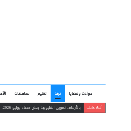
حوادث وقضايا
ترند
تعليم
محافظات
الأخب
بالأرقام.. تموين القليوبية يعلن حصاد يوليو 2026: 16.18 مليون رغيف مدعم و2301 محضر تمويني
أخبار عاجلة