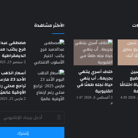
ات
الأكثر مشاهدة
مصطفى عبدال
فرج يكتب: م
الديمقراطية
سبتمبر 23, 2023 7:18 م
بين
خلاف أسري ينتهي
أسعار الذهب ا
رضيع
بجريمة.. أب ينهي
ة اختناقًا
حياة نجله طعنًا في
تراجع محلي رغ
عة
القليوبية
الأوقية عالميًا
أغسطس 6, 2026 4:39
أغسطس 6, 2026 1:47
مارس 23, 2025 3:30 ص
م
أدخل
بريدك
الإلكتروني