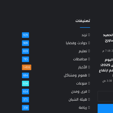
تصنيفات
حميد
ترند
929
ساوئ
حوادث وقضايا
909
تعليم
819
محافظات
ليوم
785
الأحد 23 مارس 2025:
الأخبار
1٬816
م ارتفاع
هموم ومشاكل
684
منوعات
634
قرى ومدن
614
هيئة الشبان
371
رياضة
350