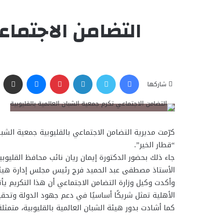
التضامن الاجتماع
فيسبوك
تويتر
لينكدإن
بينتيريست
ماسنجر
مشاركة عبر البريد
شاركها
كرّمت مديرية التضامن الاجتماعي بالقليوبية جمعية الشبا
“قطار الخير”.
جاء ذلك بحضور الدكتورة إيمان ريان نائب محافظ القليوب
الأستاذ مصطفى عبد الحميد فرج رئيس مجلس إدارة هيئة ا
وأكدت وكيل وزارة التضامن الاجتماعي أن هذا التكريم يأ
الأهلية تمثل شريكًا أساسيًا في دعم جهود الدولة وتحقي
كما أشادت بدور هيئة الشبان العالمية بالقليوبية، متم