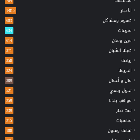
محافظات
784
الأخبار
1٬815
هموم ومشاكل
683
منوعات
634
قرى ومدن
614
هيئة الشبان
371
رياضة
350
الحريفة
324
مال و أعمال
309
تحول رقمي
521
مواهب بلدنا
259
لفت نظر
239
مناسبات
215
ثقافة وفنون
180