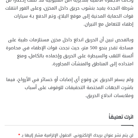
وكانت الأجهزة الأمنية بمديرية أمن القليوبية قد تلقت إخطارًا من
شرطة النجدة يفيد بنشوب حريق داخل المخزن، وعلى الفور انتقلت
قوات الحماية المدنية إلى موقع البلاغ، وتم الدفع بـ4 سيارات
إطفاء للتعامل مع النيران.
وبالفحص تبين أن الحريق اندلع داخل مخزن مستلزمات طبية على
مساحة تقدر بنحو 500 متر، حيث نجحت قوات الإطفاء في محاصرة
ألسنة اللهب والسيطرة على الحريق وإخماده بالكامل، ومنع
امتداده إلى المناطق والمنشآت المجاورة.
ولم يسفر الحريق عن وقوع أي إصابات أو خسائر في الأرواح، فيما
باشرت الجهات المختصة التحقيقات للوقوف على أسباب
وملابسات اندلاع الحريق.
اترك تعليقاً
لن يتم نشر عنوان بريدك الإلكتروني.
الحقول الإلزامية مشار إليها بـ
*