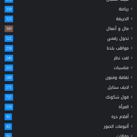
رياضة
350
الحريفة
325
مال و أعمال
309
تحول رقمي
521
مواهب بلدنا
259
لفت نظر
240
مناسبات
215
ثقافة وفنون
180
لايف ستايل
171
قول شكوتك
727
المرأة
119
أقلام حرة
91
ألبومات الصور
83
مقالات
51