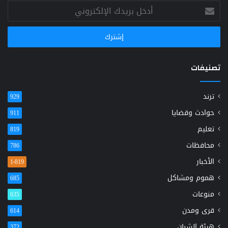
أدخل
بريدك
الإلكتروني
تصنيفات
ترند
929
حوادث وقضايا
911
تعليم
819
محافظات
786
الأخبار
1٬819
هموم ومشاكل
685
منوعات
635
قرى ومدن
614
هيئة الشبان
372