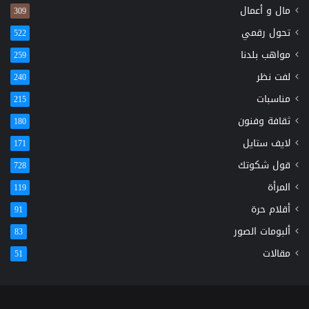
مال و أعمال
309
تحول رقمي
522
مواهب بلدنا
259
لفت نظر
240
مناسبات
215
ثقافة وفنون
180
لايف ستايل
171
قول شكوتك
728
المرأة
119
أقلام حرة
91
ألبومات الصور
83
مقالات
51