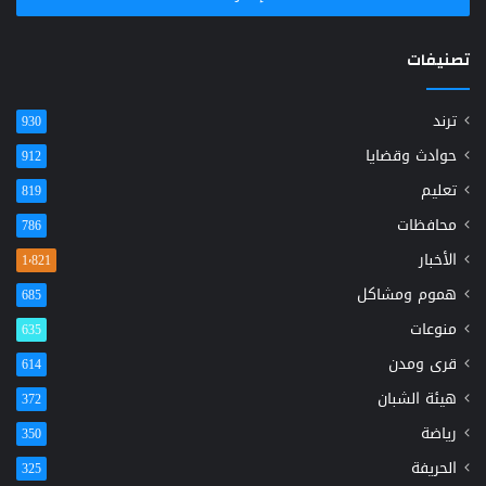
تصنيفات
ترند
930
حوادث وقضايا
912
تعليم
819
محافظات
786
الأخبار
1٬821
هموم ومشاكل
685
منوعات
635
قرى ومدن
614
هيئة الشبان
372
رياضة
350
الحريفة
325