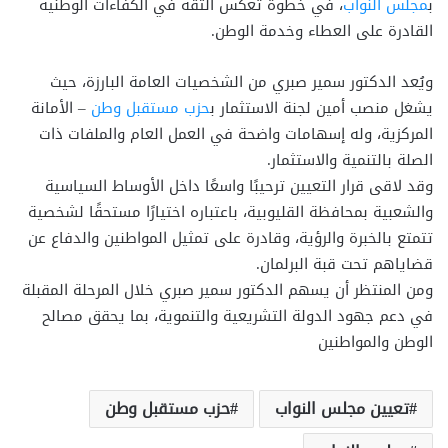
ب
مجلس النواب
، في خطوة تعكس الثقة في الكفاءات الوطنية
القادرة على العطاء وخدمة الوطن.
ويُعد الدكتور سمير صبري من الشخصيات العامة البارزة، حيث
يشغل منصب أمين لجنة الاستثمار ب
حزب مستقبل وطن
– الأمانة
المركزية، وله إسهامات واضحة في العمل العام والملفات ذات
الصلة بالتنمية والاستثمار.
وقد لاقى قرار التعيين ترحيبًا واسعًا داخل الأوساط السياسية
والشعبية بمحافظة القليوبية، باعتباره اختيارًا مستحقًا لشخصية
تتمتع بالخبرة والرؤية، وقادرة على تمثيل المواطنين والدفاع عن
قضاياهم تحت قبة البرلمان.
ومن المنتظر أن يسهم الدكتور سمير صبري خلال المرحلة المقبلة
في دعم جهود الدولة التشريعية والتنموية، بما يحقق مصالح
الوطن والمواطنين
تعيين مجلس النواب
حزب مستقبل وطن