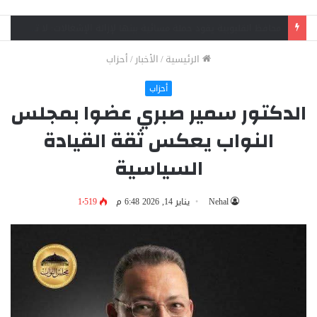
وفاة فني صيانة وإصابة زميله في حادث سقوط مصعد بمنطقة الفلل ببنها
الرئيسية
/
الأخبار
/
أحزاب
أحزاب
الدكتور سمير صبري عضوا بمجلس
النواب يعكس ثقة القيادة
السياسية
Nehal
يناير 14, 2026 6:48 م
1٬519