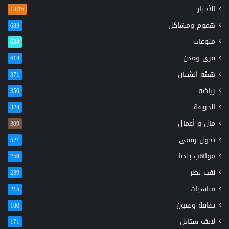
الأخبار
1٬815
هموم ومشاكل
683
منوعات
634
قرى ومدن
614
هيئة الشبان
371
رياضة
350
الحريفة
324
مال و أعمال
309
تحول رقمي
521
مواهب بلدنا
259
لفت نظر
239
مناسبات
215
ثقافة وفنون
180
لايف ستايل
171