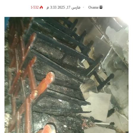
Osama
مارس 17, 2025 3:33 م
1٬532