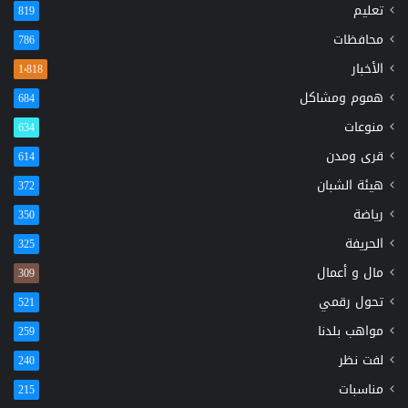
تعليم
819
محافظات
786
الأخبار
1٬818
هموم ومشاكل
684
منوعات
634
قرى ومدن
614
هيئة الشبان
372
رياضة
350
الحريفة
325
مال و أعمال
309
تحول رقمي
521
مواهب بلدنا
259
لفت نظر
240
مناسبات
215