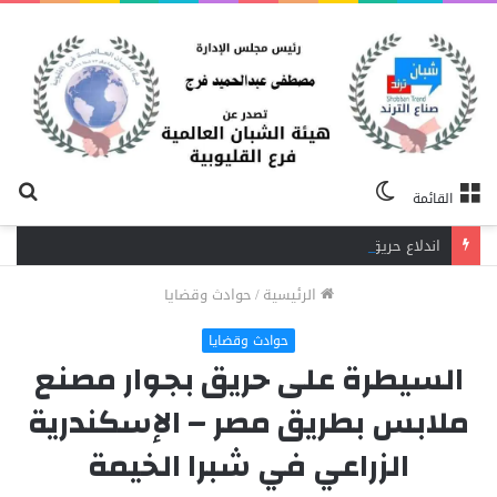
الوضع
بح
القائمة
المظلم
عن
اندلاع حريق داخل مصنع نسيج بشبرا الخيمة.. 3 سيارات إطفاء تحاصر النيران
الرئيسية
/
حوادث وقضايا
حوادث وقضايا
السيطرة على حريق بجوار مصنع
ملابس بطريق مصر – الإسكندرية
الزراعي في شبرا الخيمة