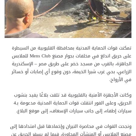
تمكنت قوات الحماية المدنية بمحافظة القليوبية من السيطرة
على حريق اندلع في مخلفات بجوار مصنع Mens Club للملابس
الجاهزة، بالقرب من مسجد خضر على طريق مصر – الإسكندرية
الزراعي، بحي غرب شبرا الخيمة، دون وقوع أي إصابات أو خسائر
في الأرواح.
وكانت الأجهزة الأمنية بالقليوبية قد تلقت بلاغًا يفيد بنشوب
الحريق، وعلى الفور انتقلت قوات الحماية المدنية مدعومة بـ4
سيارات إطفاء، إلى جانب سيارات الإسعاف، إلى موقع البلاغ.
ونجحت القوات في محاصرة النيران وإخمادها قبل امتدادها إلى
مصنع الملابس أو المنشآت المجاورة، فيما لم يسفر الحريق عن