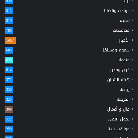
ترند
930
حوادث وقضايا
912
تعليم
819
محافظات
786
الأخبار
1٬824
هموم ومشاكل
685
منوعات
635
قرى ومدن
614
هيئة الشبان
372
رياضة
350
الحريفة
325
مال و أعمال
309
تحول رقمي
522
مواهب بلدنا
259