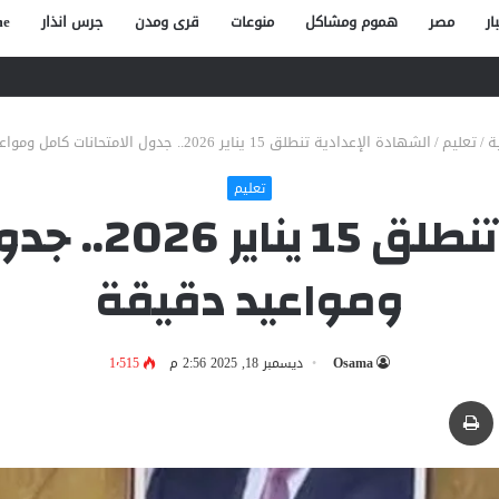
ار
مصر
هموم ومشاكل
منوعات
قرى ومدن
جرس انذار
e
صاص آخر في الخصوص
ة
/
تعليم
/
الشهادة الإعدادية تنطلق 15 يناير 2026.. جدول الامتحانات كامل ومواعيد دقيقة
تعليم
الشهادة الإعدا
ومواعيد دقيقة
Osama
ديسمبر 18, 2025 2:56 م
1٬515
بر البريد
طباعة