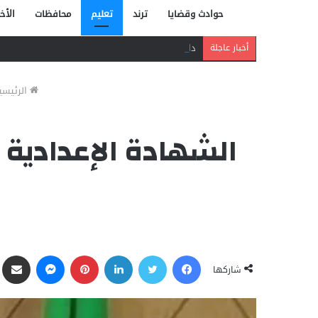
حوادث وقضايا
ترند
تعليم
محافظات
الأخب
دافع عن بائعة فدفع حياته ثمنًا.. مصرع شاب بر
أخبار عاجلة
الرئيسي
فيسبوك
تويتر
لينكدإن
بينتيريست
ماسنجر
مشاركة ع
شاركها