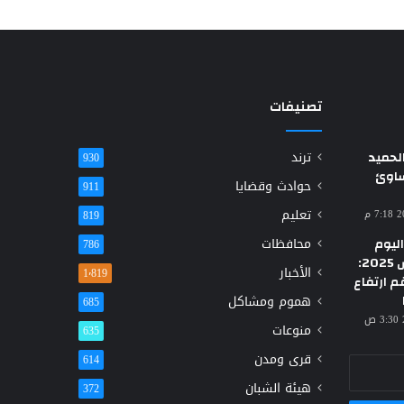
تصنيفات
حميد
ترند
930
ساوئ
حوادث وقضايا
911
تعليم
819
ليوم
محافظات
786
الأحد 23 مارس 2025:
الأخبار
1٬819
م ارتفاع
هموم ومشاكل
685
منوعات
635
قرى ومدن
614
هيئة الشبان
372