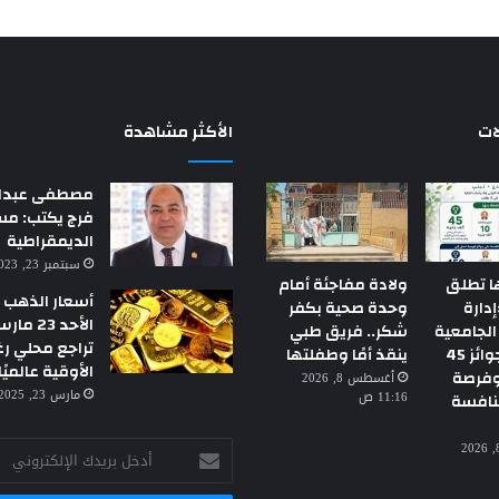
ات
الأكثر مشاهدة
مصطفى عبدال
فرج يكتب: م
الديمقراطية
سبتمبر 23, 2023 7:18 م
ا تطلق
ولادة مفاجئة أمام
أسعار الذهب ا
دارة
وحدة صحية بكفر
الجامعية
شكر.. فريق طبي
تراجع محلي رغ
2026».. جوائز 45
ينقذ أمًا وطفلتها
الأوقية عالميًا
وفرصة
أغسطس 8, 2026
مارس 23, 2025 3:30 ص
11:16 ص
منافسة
أدخل
أغسطس 8, 2026
بريدك
الإلكتروني