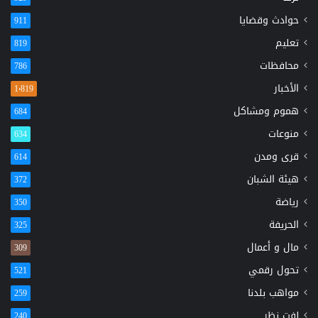
حوادث وقضايا
911
تعليم
819
محافظات
786
الأخبار
1٬819
هموم ومشاكل
684
منوعات
634
قرى ومدن
614
هيئة الشبان
372
رياضة
350
الحريفة
325
مال و أعمال
309
تحول رقمي
521
مواهب بلدنا
259
لفت نظر
240