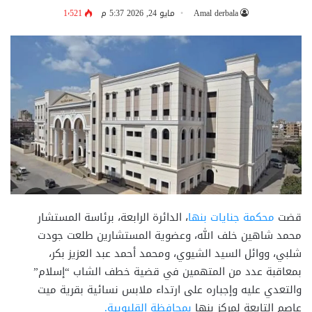
Amal derbala
مايو 24, 2026 5:37 م
1٬521
قضت
محكمة جنايات بنها
، الدائرة الرابعة، برئاسة المستشار
محمد شاهين خلف الله، وعضوية المستشارين طلعت جودت
شلبي، ووائل السيد الشيوي، ومحمد أحمد عبد العزيز بكر،
بمعاقبة عدد من المتهمين في قضية خطف الشاب “إسلام”
والتعدي عليه وإجباره على ارتداء ملابس نسائية بقرية ميت
عاصم التابعة لمركز بنها
بمحافظة القليوبية.