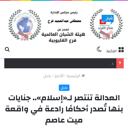
الوضع
بح
القائمة
المظلم
عن
دافع عن بائعة فدفع حياته ثمنًا.. مصرع شاب برصاص آخر في الخصوص
الرئيسية
/
الأخبار
/
عاجل
عاجل
العدالة تنتصر لـ«إسلام».. جنايات
بنها تُصدر أحكامًا رادعة في واقعة
ميت عاصم