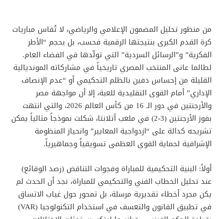
من منظور تحليل المضمون الإعلامي والرياضي، لا تُقاس مباريات
كرة القدم الكبرى بنتيجتها الرقمية فحسب، بل بحجم “الأطر
الفكرية” و”الرسائل السردية” التي تولّدها في الفضاء العام.
لطالما عانى المنتخب المصري تاريخياً في مشاركاته المونديالية
القليلة من إحساس دفين بالظلم التحكيمي أو “عدم الإنصاف
الإداري” أمام القوى التقليدية للعبة، إلا أن مواجهة مصر
والأرجنتين في دور الـ 16 من كأس العالم 2026، والتي انتهت
بفوز الأرجنتين (3-2) في ملعب أتلانتا، شكلت نموذجاً مثالياً يمكن
تشريحه كدالة على “ازدواجية المعايير” وانحياز المنظومة
الإشرافية لحماية القوى العظمى تسويقياً وجماهيرياً.
أولاً: البنية التحكيمية للمباراة وفجوات التناقض (رصد الوقائع)
عند تحليل الخطاب الفني والتحكيمي للمباراة، نجد أن الحدث لم
يكن مجرد أخطاء تقديرية مرسلة، بل تمحور حول غياب الاتساق
في تطبيق القانون والتعسف في استخدام التكنولوجيا (VAR)