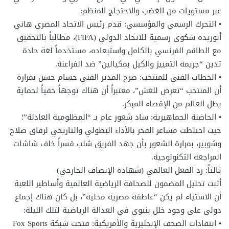
عبر مستويات من الغضب والاحتجاج المنظم:
• التحرك الرسمي والمؤسسي: قدم رئيس الاتحاد المصري هاني
أبوريدة شكوى رسمية للاتحاد الدولي (FIFA)، مطالباً بالتحقيق
مع الطاقم الفرنسي بالكامل واستبعاده، مستخدماً لغة حادة
تدين “جريمة التمييز والكيل بمكيالين” ضد الفراعنة.
• الخطاب الفني للمنتخب: صرح المدير الفني حسام حسن بمرارة
أن المنتخب “تعرض للغش”، معتبراً أن هناك توجهاً خفياً لحماية
بطل العالم من الإقصاء المبكر.
• الحاضنة الجماهيرية: ساد شعور عام بـ “المظلومية العادلة”؛
حيث اختلطت مشاعر الفخر بالأداء البطولي والتاريخي لرفاق صلاح
وشوبير، بمرارة الشعور بأن جهد الفريق سُلب قسراً خلف شاشات
المراجعة التكنولوجية.
ثالثاً: رد الفعل العالمي (شهادة الإنصاف الخارجي)
أثبت تحليل المضمون للصحافة الرياضية العالمية وأساطير اللعبة
أن الاستياء لم يكن “عاطفة مصرية محلية”، بل كان هناك إجماع
دولي على وجود خلل بنيوي في العدالة الرياضية لتلك الليلة:
• انتقادات الصحف الإنجليزية والأمريكية: فتحت شبكة Fox Sports