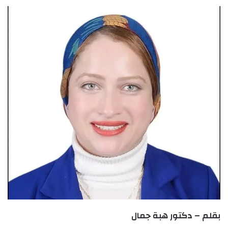
بقلم – دكتور هبة جمال