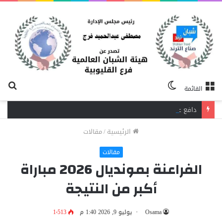
الوضع
بح
القائمة
المظلم
عن
دافع عن بائعة فدفع حياته ثمنًا.. مصرع شاب برصاص آخر في الخصوص
الرئيسية
/
مقالات
مقالات
الفراعنة بمونديال 2026 مباراة
أكبر من النتيجة
Osama
يوليو 9, 2026 1:40 م
1٬513