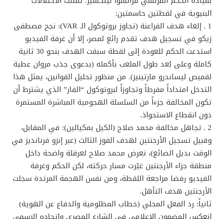
بقيادة الحكم الفرنسي فرانسوا ليتكسير. تمثلت الاختلالات
البنيوية في لقطتين حاسمتين:
1 ـ إلغاء هدف الفراعنة (تجاوز بروتوكول الـ VAR): نجح مصطفى
زيكو في تسجيل هدف تقدم رائع لمصر، إلا أن غرفة الفيديو
استدعت الحكم للعودة إلى لقطة سبقت الهدف بنحو 30 ثانية
كاملة وعلى بُعد طول الملعب بأكمله (بدعوى جذب مروان عطية
لقميص ليساندرو مارتينيز). من منظور تحليل القوانين، يمثل هذا
التدخل امتداداً مفرطاً وتجاوزاً لبروتوكول “الفار” الذي يشترط أن
تكون المخالفة جزءاً من السلسلة الهجومية المباشرة المستمرة
دون انقطاع الاستحواذ.
2 ـ تجاهل مخالفة محمد صلاح (الكيل بمكيالين): في المقابل،
وقبيل تسجيل الأرجنتين لهدف الفوز الثالث (عبر إنزو فرنانديز في
الوقت بديل الضائع)، تعرض محمد صلاح لعرقلة واضحة داخل
منطقة جزاء الأرجنتين غيّرت مسار حركته، لكن الحكم وغرفة
الفيديو رفضا مراجعة اللقطة، ومن نفس الهجمة المرتدة سجلت
الأرجنتين هدف التأهل.
ثانياً: رد الفعل المحلي (خطاب المظلومية والدفاع عن الهوية)
انعكس المضمون الإعلامي في الشارع المصري واتحاده الرسمي