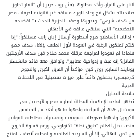
النار على القرار، وأكد محللوها (مثل روب جرين) أن “الفار تجاوز
صلاحياته بشكل فج وعاد للوراء مسافة غير قانونية لحرمات مصر
من هدف شرعي”. وبدورها وصفت الجزيرة الحدث بـ”الفضيحة
التحكيمية” التي ستبقى عالقة في الأذهان.
• إدانات الأساطير: صرح أسطورة آرسنال إيان رايت مستنكراً: “إذا
كنتم تملكون الرغبة في العودة لأول الملعب لإلغاء هدف مصر،
فلماذا لم تعودوا لمراجعة عرقلة محمد صلاح قبل هدف الأرجنتين
القاتل؟ إنه عبث وازدواجية معايير”. وتوافق معه قائد مانشستر
يونايتد السابق روي كين، مؤكداً أن الفرق الكبرى والنجوم
كـ(ميسي) يحصلون دائماً على ميزات تفضيلية في اللحظات
الحرجة.
خلاصة التحليل
تُظهر المادة الإعلامية المحللة لمباراة مصر والأرجنتين في
مونديال 2026 أن الفراعنة واجهوا ما هو أبعد من المنافس
الكروي؛ واجهوا ضغوطات تسويقية وتفسيرات مطاطية للقوانين
منحت بطل العالم “طوق نجاة” تكنولوجي. ورغم قسوة الخروج
من ثمن النهائي، إلا أن السردية العالمية والمحلية أنصفت المنتج