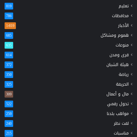
تعليم
819
محافظات
786
الأخبار
1٬819
هموم ومشاكل
685
منوعات
635
قرى ومدن
614
هيئة الشبان
372
رياضة
350
الحريفة
325
مال و أعمال
309
تحول رقمي
522
مواهب بلدنا
259
لفت نظر
240
مناسبات
215