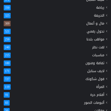
رياضة
350
الحريفة
325
مال و أعمال
309
تحول رقمي
521
مواهب بلدنا
259
لفت نظر
240
مناسبات
215
ثقافة وفنون
180
لايف ستايل
171
قول شكوتك
727
المرأة
119
أقلام حرة
91
ألبومات الصور
83
مقالات
50