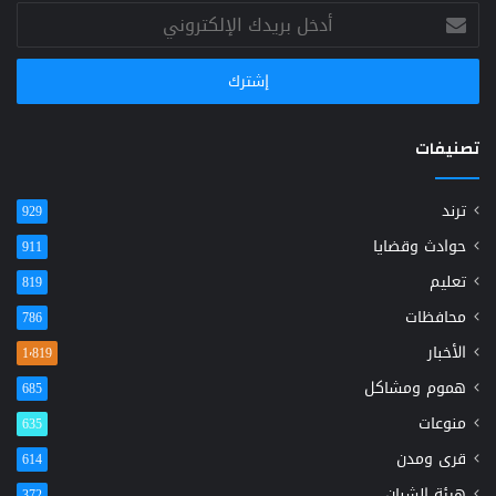
أدخل
بريدك
الإلكتروني
تصنيفات
ترند
929
حوادث وقضايا
911
تعليم
819
محافظات
786
الأخبار
1٬819
هموم ومشاكل
685
منوعات
635
قرى ومدن
614
هيئة الشبان
372