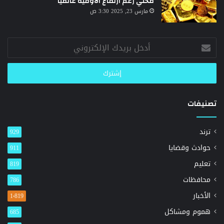
محلي رغم ارتفاع الأوقية عالميًا
مارس 23, 2025 3:30 ص
أدخل
بريدك
الإلكتروني
تصنيفات
ترند
929
حوادث وقضايا
911
تعليم
819
محافظات
786
الأخبار
1٬819
هموم ومشاكل
685