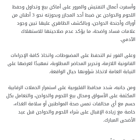
وأسفرت أعمال التفتيش والمرور على أماكن بيع وتداول وحفظ
اللحوم والدواجن عن ضبط أحد المجازر وبحوزته نحو 3 أطنان من
أوراك وأجنحة الدواجن، وبالكشف الظاهري عليها تبين وجود
علامات فساد واضحة، ما يؤكد عدم صلاحيتها للاستهلاك
الآدمي.
وعلى الفور تم التحفظ على المضبوطات، واتخاذ كافة الإجراءات
القانونية اللازمة، وتحرير المحاضر المطلوبة، تمهيدًا لعرضها على
النيابة العامة لاتخاذ شؤونها حيال الواقعة.
ومن جانبه، شدد محافظ القليوبية على استمرار الحملات الرقابية
المكثفة على الأسواق ومحال بيع اللحوم والدواجن، والتعامل بكل
حسم مع أي مخالفات تمس صحة المواطنين أو سلامة الغذاء،
خاصة مع زيادة الإقبال على شراء اللحوم والدواجن قبل عيد
الأضحى المبارك.