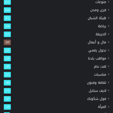
منوعات
635
قرى ومدن
614
هيئة الشبان
372
رياضة
350
الحريفة
325
مال و أعمال
309
تحول رقمي
521
مواهب بلدنا
259
لفت نظر
240
مناسبات
215
ثقافة وفنون
180
لايف ستايل
171
قول شكوتك
727
المرأة
119