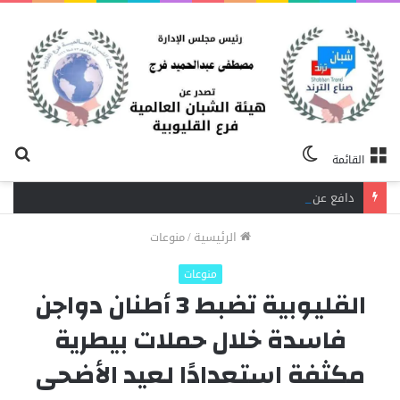
الوضع
بح
القائمة
المظلم
عن
دافع عن بائعة فدفع حياته ثمنًا.. مصرع شاب برصاص آخر في الخصوص
الرئيسية
/
منوعات
منوعات
القليوبية تضبط 3 أطنان دواجن
فاسدة خلال حملات بيطرية
مكثفة استعدادًا لعيد الأضحى