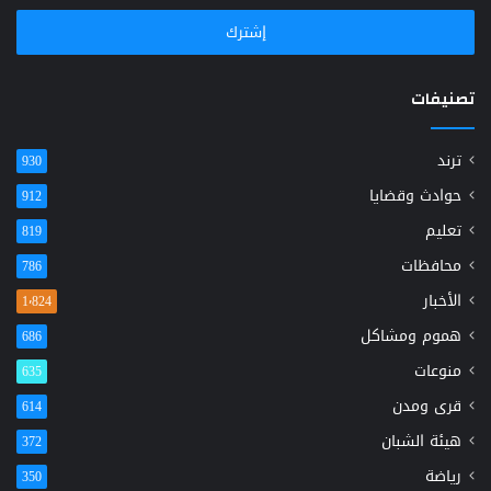
الإلكتروني
تصنيفات
ترند
930
حوادث وقضايا
912
تعليم
819
محافظات
786
الأخبار
1٬824
هموم ومشاكل
686
منوعات
635
قرى ومدن
614
هيئة الشبان
372
رياضة
350