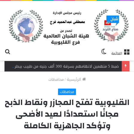
الوضع
بح
القائمة
المظلم
عن
اندلاع حريق داخل مصنع نسيج بشبرا الخيمة.. 3 سيارات إطفاء تحاصر النيران
الرئيسية
/
محافظات
محافظات
القليوبية تفتح المجازر ونقاط الذبح
مجانًا استعدادًا لعيد الأضحى
وتؤكد الجاهزية الكاملة