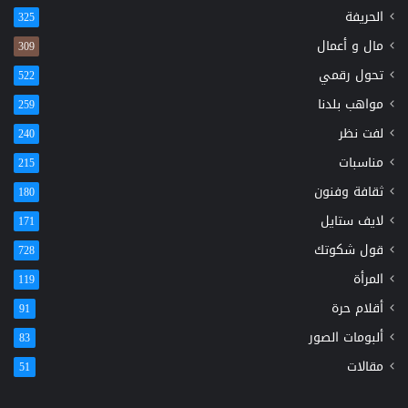
الحريفة
325
مال و أعمال
309
تحول رقمي
522
مواهب بلدنا
259
لفت نظر
240
مناسبات
215
ثقافة وفنون
180
لايف ستايل
171
قول شكوتك
728
المرأة
119
أقلام حرة
91
ألبومات الصور
83
مقالات
51