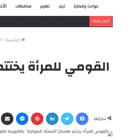
حوادث وقضايا
ترند
تعليم
محافظات
الأخب
دافع عن بائعة فدفع حياته ثمنًا.. مصرع شاب بر
أخبار عاجلة
الرئيسية
/
ال
القومي للمرأة يختتم
فيسبوك
تويتر
لينكدإن
بينتيريست
ماسنجر
مشاركة ع
شاركها