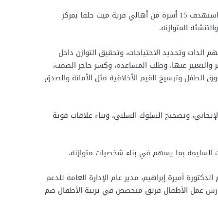
اختتم المجلس القومي للمرأة فعاليات معسكر التنشئة المتوازنة بمحافظة القليوبية، والذي نُظم بالتعاون مع الأزهر الشريف، واستهدف 15 أسرة من أهالي قرية ميت حلفا بمركز
م الذات وتحديد الاحتياجات، وتحقيق التوازن داخل
ر والتعبير عنها، وطلب المساعدة، وكسر حاجز الصمت،
حقوق الطفل وترسيخ القيم الأخلاقية مثل الأمانة والصدق
لإيجابي، وتصحيح السلوك السلبي، وبناء علاقات قوية
ت السليمة بما يسهم في بناء شخصيات متوازنة.
دكتورة أميرة إبراهيم، مدير عام الإدارة العامة للدعم
فيذ ورش عمل الأطفال فريق متخصص في تربية الأطفال ضم