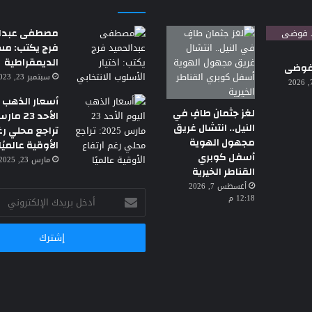
مصطفى عبدال
فرج يكتب: م
الديمقراطية
 فوضى
سبتمبر 23, 2023 7:18 م
أغسطس 7, 2026
أسعار الذهب ا
لغز جثمان طافٍ في
النيل.. انتشال غريق
تراجع محلي رغ
مجهول الهوية
الأوقية عالميًا
أسفل كوبري
مارس 23, 2025 3:30 ص
القناطر الخيرية
أغسطس 7, 2026
أدخل
12:18 م
بريدك
الإلكتروني