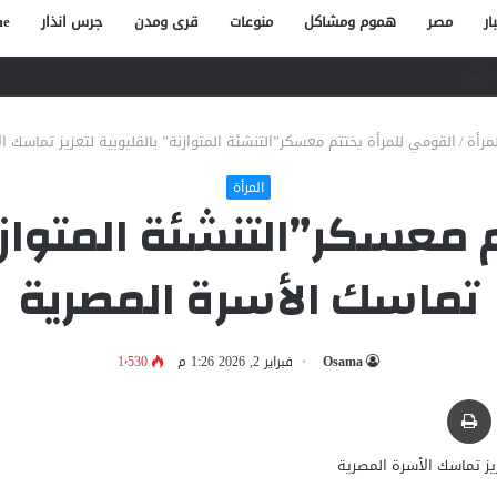
ار
مصر
هموم ومشاكل
منوعات
قرى ومدن
جرس انذار
e
صاص آخر في الخصوص
مرأة
/
القومي للمرأة يختتم معسكر”التنشئة المتوازنة” بالقليوبية لتعزيز تماسك ا
المرأة
 معسكر”التنشئة المتوازنة”
تماسك الأسرة المصرية
Osama
فبراير 2, 2026 1:26 م
1٬530
بر البريد
طباعة