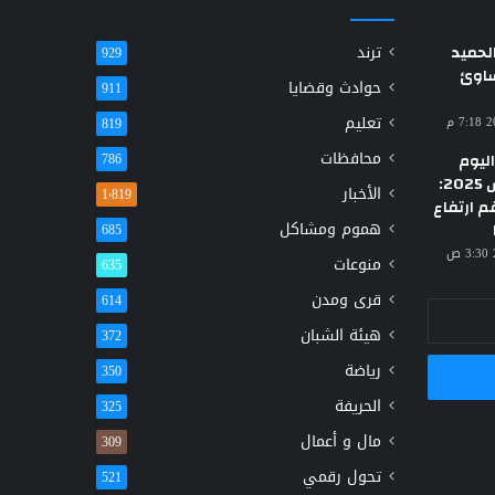
حميد
ترند
929
ساوئ
حوادث وقضايا
911
تعليم
819
محافظات
ليوم
786
الأحد 23 مارس 2025:
الأخبار
1٬819
م ارتفاع
هموم ومشاكل
685
منوعات
635
قرى ومدن
614
هيئة الشبان
372
رياضة
350
الحريفة
325
مال و أعمال
309
تحول رقمي
521