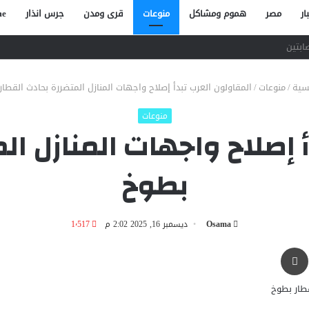
ار
مصر
هموم ومشاكل
منوعات
قرى ومدن
جرس انذار
e
صاص آخر في الخصوص
سية
/
منوعات
/
المقاولون العرب تبدأ إصلاح واجهات المنازل المتضررة بحادث القطا
منوعات
 إصلاح واجهات المنازل ال
بطوخ
Osama
ديسمبر 16, 2025 2:02 م
1٬517
طباعة