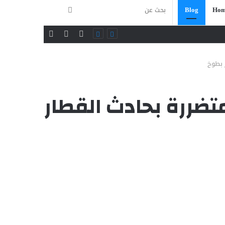
بحث
Blog
Hom
فيسبوك
تويتر
يوتيوب
عن
ر بطوخ
متضررة بحادث القطار