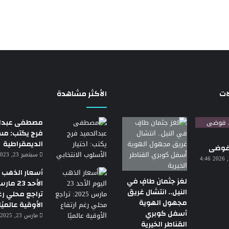
ات
الأكثر مشاهدة
مصطفى عبدال
فرج يكتب: م
الديمقراطية
 فوضى
سبتمبر 23, 2023 7:18 م
أغسطس 7, 2026 4:46
أسعار الذهب ا
لغز جثمان طافٍ في
النيل.. انتشال غريق
تراجع محلي رغ
مجهول الهوية
الأوقية عالميًا
أسفل كوبري
مارس 23, 2025 3:30 ص
القناطر الخيرية