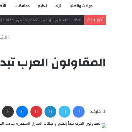
حوادث وقضايا
ترند
تعليم
محافظات
الأخب
دافع عن بائعة فدفع حياته ثمنًا.. مصرع شاب بر
أخبار عاجلة
الرئي
المقاولون العرب تبدأ
فيسبوك
تويتر
لينكدإن
بينتيريست
ماسنجر
مشاركة عبر البريد
شاركها