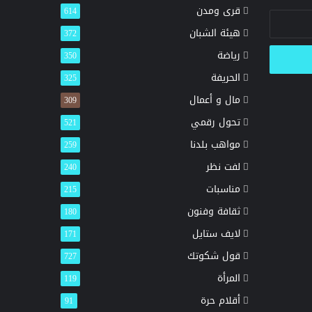
قرى ومدن
614
هيئة الشبان
372
رياضة
350
الحريفة
325
مال و أعمال
309
تحول رقمي
521
مواهب بلدنا
259
لفت نظر
240
مناسبات
215
ثقافة وفنون
180
لايف ستايل
171
قول شكوتك
727
المرأة
119
أقلام حرة
91