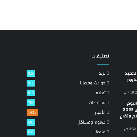
تصنيفات
حميد
ترند
929
ساوئ
حوادث وقضايا
911
تعليم
819
محافظات
ليوم
786
الأحد 23 مارس 2025:
الأخبار
1٬819
م ارتفاع
هموم ومشاكل
685
منوعات
635