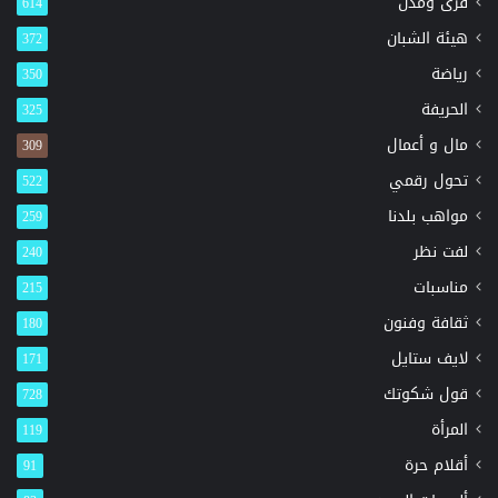
قرى ومدن
614
هيئة الشبان
372
رياضة
350
الحريفة
325
مال و أعمال
309
تحول رقمي
522
مواهب بلدنا
259
لفت نظر
240
مناسبات
215
ثقافة وفنون
180
لايف ستايل
171
قول شكوتك
728
المرأة
119
أقلام حرة
91