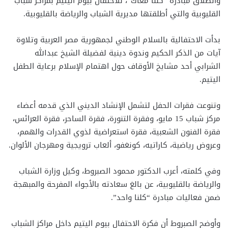
وانطلاق مبادرة “كلنا معاك”، للاحتفال بيوم اليتيم بمراكز شباب
القليوبية والتي أطلقتها مديرية الشباب والرياضة بالقليوبية.
بدأت الاحتفالية بالسلام الوطني لجمهورية مصر العربية وتلاوة
آيات من الذكر الحكيم وندوة دينية لفضيلة الشيخ عبدالله
الشرابي أحد مشايخ الأوقاف حول اهتمام الإسلام برعاية الطفل
اليتيم.
وتنوعت فقرات الحفل لتشمل الإنشاد الديني الذي قدمه أعضاء
مركز شباب 15 مايو، وفقرة التنورة، فقرة الساحر، فقرة العرائس،
فقرة الفنون الشعبية، فقرة استعراضية لذوي القدرات والهمم،
وعروض رياضية، كاراتيه، كونغفو، ألعاب ترويجية ومهرجان الألوان.
وفي كلمته، أعرب الدكتور محمود الصبروط، وكيل وزارة الشباب
والرياضة بالقليوبية، عن بالغ سعادته بالأجواء المفرحة والمبهجة
ضمن فعاليات مبادرة “كلنا واحد”.
وأوضح الصبروط أن فكرة الاحتفال بيوم اليتيم داخل مراكز الشباب