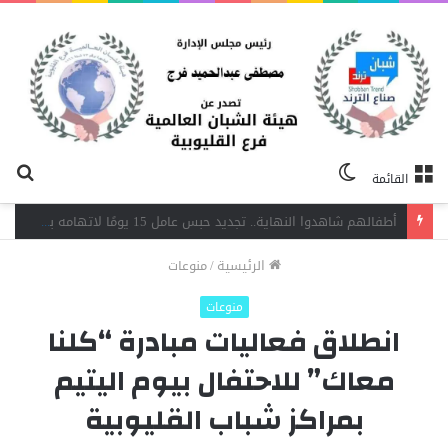
الوضع
بح
القائمة
المظلم
عن
تيسيرًا على المقيمين.. صحة القليوبية تتيح تسجيل حالات الميلاد والوفاة لغير المصريين بعدد من مكاتب الصحة
الرئيسية
/
منوعات
منوعات
انطلاق فعاليات مبادرة “كلنا
معاك” للاحتفال بيوم اليتيم
بمراكز شباب القليوبية