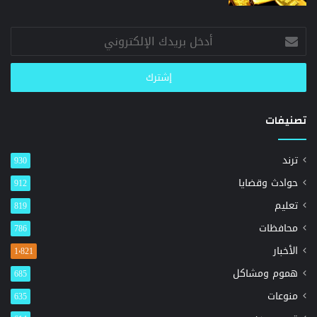
أدخل
بريدك
الإلكتروني
تصنيفات
ترند
930
حوادث وقضايا
912
تعليم
819
محافظات
786
الأخبار
1٬821
هموم ومشاكل
685
منوعات
635