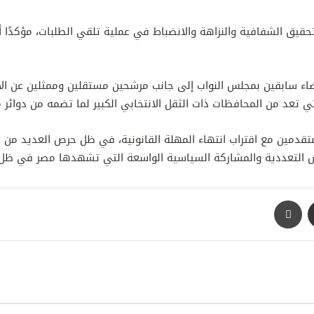
يق الشفافية والنزاهة والانضباط في عملية تلقي الطلبات، مؤكدًا أ
اء سابقين بمجلس النواب إلى جانب مرشحين مستقلين وممثلين عن ا
ي تعد من المحافظات ذات الثقل الانتخابي الكبير لما تضمه من دوائر م
لمتقدمين مع اقتراب انتهاء المهلة القانونية، في ظل حرص العديد من
عكس التعددية والمشاركة السياسية الواسعة التي تشهدها مصر في ظل 
مشاركة عبر البريد
طباعة