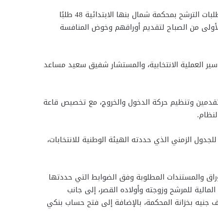
شهدت محافظة القليوبية اليوم الأربعاء انطلاقة قوية لسباق انتخابات مجلس النواب 2025، حيث استقبلت اللجنة العليا لتلقي طلبات الترشح بمحكمة شمال بنها الابتدائية 48 طلبًا
 الأولى من الصباح لتقديم أوراقهم وخوض المنافسة
سير العملية الانتخابية، والمستشار شفيق سعيد مساعد
المتقدمين وتنظيم حركة الدخول والخروج، مع تخصيص قاعة
لنظام.
لجدول الزمني الذي حددته الهيئة الوطنية للانتخابات،
وراق والمستندات المطلوبة وفق الضوابط التي حددتها
ة المالية للمرشح وزوجته وأولاده القصر، إلى جانب
مؤهل الدراسي، وشهادة أداء الخدمة العسكرية أو الإعفاء منها قانونًا، وإيصال سداد مبلغ التأمين المقرر بقيمة 30 ألف جنيه بخزانة المحكمة، بالإضافة إلى فتح حساب بنكي