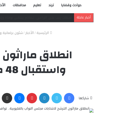
حوادث وقضايا
ترند
تعليم
محافظات
الأخب
دافع عن بائعة فدفع حياته ثمنًا.. مصرع شاب بر
أخبار عاجلة
الرئيسية
/
الأخبار
/
شئون برلمانية و
انطلاق ماراثون 
واستقبال 48 طلبًا في اليوم الأول بمحكمة شمال بنها
فيسبوك
تويتر
لينكدإن
بينتيريست
ماسنجر
مشاركة عبر البريد
شاركها