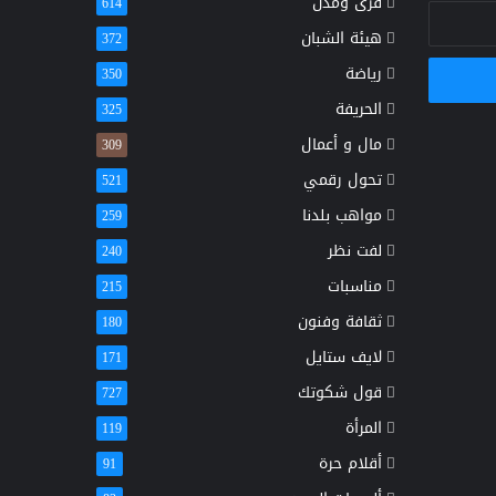
قرى ومدن
614
هيئة الشبان
372
رياضة
350
الحريفة
325
مال و أعمال
309
تحول رقمي
521
مواهب بلدنا
259
لفت نظر
240
مناسبات
215
ثقافة وفنون
180
لايف ستايل
171
قول شكوتك
727
المرأة
119
أقلام حرة
91