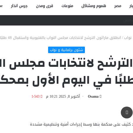
ار
مصر
هموم ومشاكل
منوعات
قرى ومدن
جرس انذار
e
صاص آخر في الخصوص
 نواب
/
انطلاق ماراثون الترشح لانتخابات مجلس النواب بالقليوبية واستقبال 48 طلبًا في اليوم الأول بمحكمة شمال بنها
شئون برلمانية و نواب
الترشح لانتخابات مجلس الن
Osama
أكتوبر 8, 2025 10:21 م
1٬543
طباعة