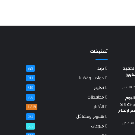
تصنيفات
حميد
ترند
929
ساوئ
حوادث وقضايا
911
تعليم
819
محافظات
ليوم
786
الأحد 23 مارس 2025:
الأخبار
1٬819
م ارتفاع
هموم ومشاكل
685
منوعات
635