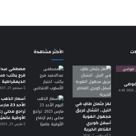
ات
الأكثر مشاهدة
مصطفى عبدال
فرج يكتب: م
الديمقراطية
 فوضى
سبتمبر 23, 2023 7:18 م
أغسطس 7, 2026 4:46
أسعار الذهب ا
لغز جثمان طافٍ في
النيل.. انتشال غريق
تراجع محلي رغ
مجهول الهوية
الأوقية عالميًا
أسفل كوبري
مارس 23, 2025 3:30 ص
القناطر الخيرية
أغسطس 7, 2026