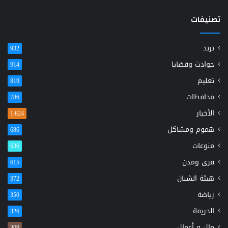
تصنيفات
ترند
932
حوادث وقضايا
914
تعليم
819
محافظات
786
الأخبار
1٬824
هموم ومشاكل
686
منوعات
636
قرى ومدن
615
هيئة الشبان
372
رياضة
350
الحريفة
326
مال و أعمال
309