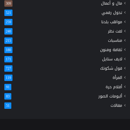
مال و أعمال
309
تحول رقمي
521
مواهب بلدنا
259
لفت نظر
240
مناسبات
215
ثقافة وفنون
180
لايف ستايل
171
قول شكوتك
727
المرأة
119
أقلام حرة
91
ألبومات الصور
83
مقالات
51