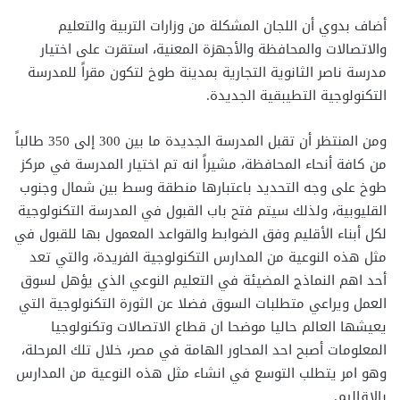
أضاف بدوي أن اللجان المشكلة من وزارات التربية والتعليم
والاتصالات والمحافظة والأجهزة المعنية، استقرت على اختيار
مدرسة ناصر الثانوية التجارية بمدينة طوخ لتكون مقراً للمدرسة
التكنولوجية التطيبقية الجديدة.
ومن المنتظر أن تقبل المدرسة الجديدة ما بين 300 إلى 350 طالباً
من كافة أنحاء المحافظة، مشيراً انه تم اختيار المدرسة في مركز
طوخ على وجه التحديد باعتبارها منطقة وسط بين شمال وجنوب
القليوبية، ولذلك سيتم فتح باب القبول في المدرسة التكنولوجية
لكل أبناء الأقليم وفق الضوابط والقواعد المعمول بها للقبول في
مثل هذه النوعية من المدارس التكنولوجية الفريدة، والتي تعد
أحد اهم النماذج المضيئة في التعليم النوعي الذي يؤهل لسوق
العمل ويراعي متطلبات السوق فضلا عن الثورة التكنولوجية التي
يعيشها العالم حاليا موضحا ان قطاع الاتصالات وتكنولوجيا
المعلومات أصبح احد المحاور الهامة في مصر، خلال تلك المرحلة،
وهو امر يتطلب التوسع في انشاء مثل هذه النوعية من المدارس
بالاقاليم.