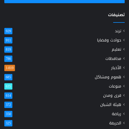
تصنيفات
ترند
929
حوادث وقضايا
911
تعليم
819
محافظات
786
الأخبار
1٬819
هموم ومشاكل
685
منوعات
635
قرى ومدن
614
هيئة الشبان
372
رياضة
350
الحريفة
325