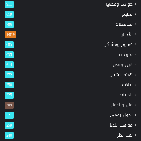
حوادث وقضايا
911
تعليم
819
محافظات
786
الأخبار
1٬819
هموم ومشاكل
685
منوعات
635
قرى ومدن
614
هيئة الشبان
372
رياضة
350
الحريفة
325
مال و أعمال
309
تحول رقمي
521
مواهب بلدنا
259
لفت نظر
240