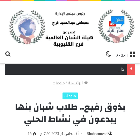
الوضع
بح
القائمة
المظلم
عن
دافع عن بائعة فدفع حياته ثمنًا.. مصرع شاب برصاص آخر في الخصوص
الرئيسية
/
منوعات
منوعات
بذوق رفيع.. طلاب شبان بنها
يبدعون في نشاط الحلي
Shobbantrend
أغسطس 4, 2023 7:50 م
15