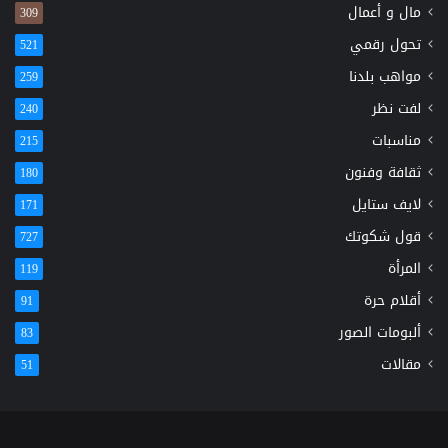
مال و أعمال
309
تحول رقمي
521
مواهب بلدنا
259
لفت نظر
240
مناسبات
215
ثقافة وفنون
180
لايف ستايل
171
قول شكوتك
727
المرأة
119
أقلام حرة
91
ألبومات الصور
83
مقالات
51