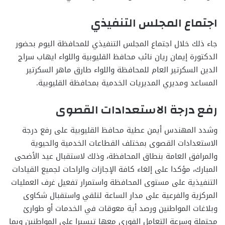
اجتماع المجلس التنفيذي
جاء ذلك خلال اجتماع المجلس التنفيذي للمحافظة اليوم بحضور
الدكتورة إيمان ريان نائب محافظ القليوبية واللواء ايهاب سراج
الدين السكرتير العام للمحافظة واللواء طارق ماهر السكرتير
المساعد ومديري المديريات الخدمية بمحافظة القليوبية.
رفع درجة الاستعدادات القصوى
وشدد المهندس أيمن عطية محافظ القليوبية على رفع درجة
الاستعدادات القصوى بمختلف القطاعات الخدمية والحيوية
والمرافق العامة بنطاق المحافظة، وذلك لاستقبال عيد الأضحى
المبارك، مؤكدا على إلغاء كافة الإجازات والراحات لجميع القيادات
التنفيذية على مستوى المحافظة واستمرار تفعيل غرف العمليات
المركزية والفرعية على مدار الساعة لتلقي واستقبال شكاوى
وبلاغات المواطنين ورصد أية معوقات في الخدمات أو طوارئ
محتملة وسرعة التعامل الفوري معها تيسيرا على المواطنين وبما