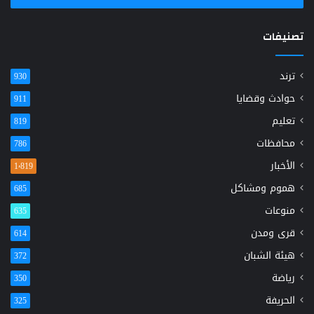
تصنيفات
ترند
930
حوادث وقضايا
911
تعليم
819
محافظات
786
الأخبار
1٬819
هموم ومشاكل
685
منوعات
635
قرى ومدن
614
هيئة الشبان
372
رياضة
350
الحريفة
325