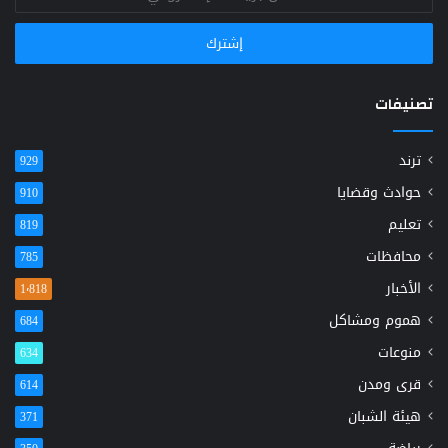
بريدك
الإلكتروني
تصنيفات
ترند
929
حوادث وقضايا
910
تعليم
819
محافظات
785
الأخبار
1٬818
هموم ومشاكل
684
منوعات
634
قرى ومدن
614
هيئة الشبان
371