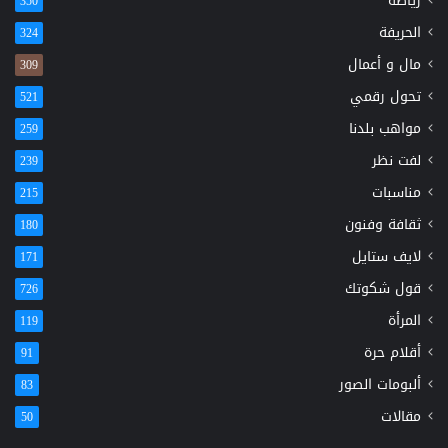
رياضة
350
الحريفة
324
مال و أعمال
309
تحول رقمي
521
مواهب بلدنا
259
لفت نظر
239
مناسبات
215
ثقافة وفنون
180
لايف ستايل
171
قول شكوتك
726
المرأة
119
أقلام حرة
91
ألبومات الصور
83
مقالات
50