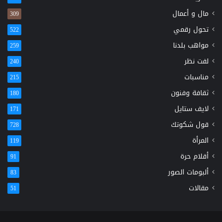
مال و أعمال
309
تحول رقمي
522
مواهب بلدنا
259
لفت نظر
240
مناسبات
215
ثقافة وفنون
180
لايف ستايل
171
قول شكوتك
728
المرأة
119
أقلام حرة
91
ألبومات الصور
83
مقالات
51