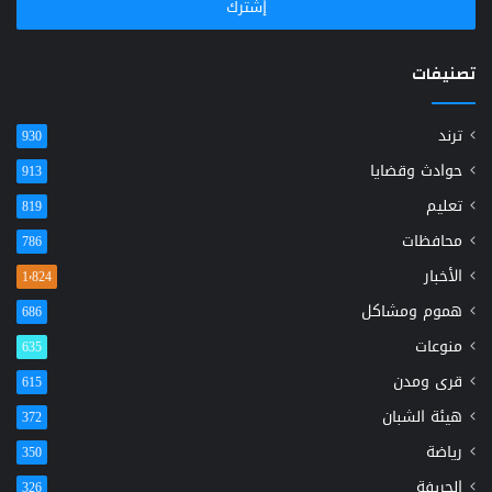
تصنيفات
ترند
930
حوادث وقضايا
913
تعليم
819
محافظات
786
الأخبار
1٬824
هموم ومشاكل
686
منوعات
635
قرى ومدن
615
هيئة الشبان
372
رياضة
350
الحريفة
326