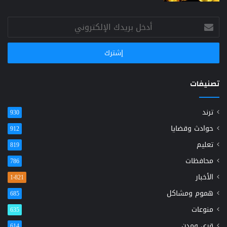
أدخل
بريدك
الإلكتروني
تصنيفات
ترند
930
حوادث وقضايا
912
تعليم
819
محافظات
786
الأخبار
1٬821
هموم ومشاكل
685
منوعات
635
قرى ومدن
614