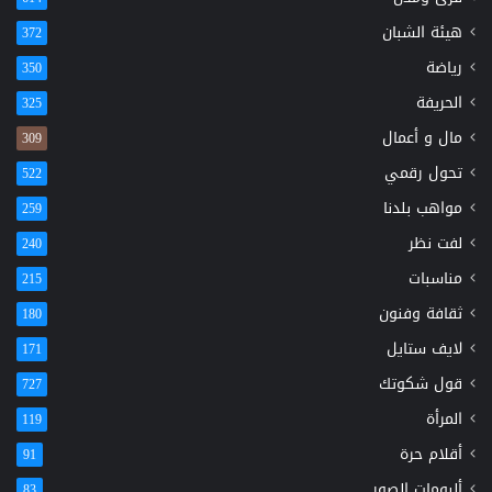
هيئة الشبان
372
رياضة
350
الحريفة
325
مال و أعمال
309
تحول رقمي
522
مواهب بلدنا
259
لفت نظر
240
مناسبات
215
ثقافة وفنون
180
لايف ستايل
171
قول شكوتك
727
المرأة
119
أقلام حرة
91
ألبومات الصور
83