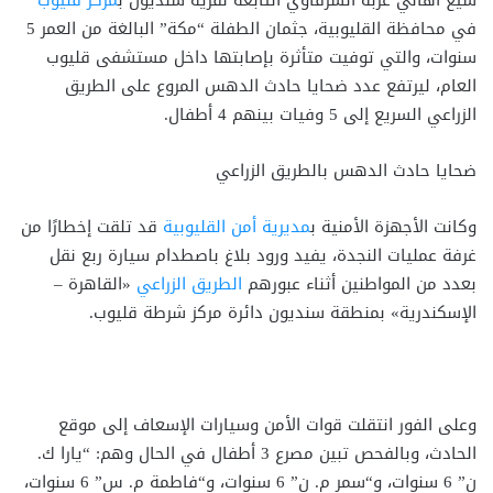
شيّع أهالي عزبة الشرقاوي التابعة لقرية سنديون ب
مركز قليوب
في محافظة القليوبية، جثمان الطفلة “مكة” البالغة من العمر 5
سنوات، والتي توفيت متأثرة بإصابتها داخل مستشفى قليوب
العام، ليرتفع عدد ضحايا حادث الدهس المروع على الطريق
الزراعي السريع إلى 5 وفيات بينهم 4 أطفال.
ضحايا حادث الدهس بالطريق الزراعي
وكانت الأجهزة الأمنية ب
مديرية أمن القليوبية
قد تلقت إخطارًا من
غرفة عمليات النجدة، يفيد ورود بلاغ باصطدام سيارة ربع نقل
بعدد من المواطنين أثناء عبورهم
الطريق الزراعي
«القاهرة –
الإسكندرية» بمنطقة سنديون دائرة مركز شرطة قليوب.
وعلى الفور انتقلت قوات الأمن وسيارات الإسعاف إلى موقع
الحادث، وبالفحص تبين مصرع 3 أطفال في الحال وهم: “يارا ك.
ن” 6 سنوات، و“سمر م. ن” 6 سنوات، و“فاطمة م. س” 6 سنوات،