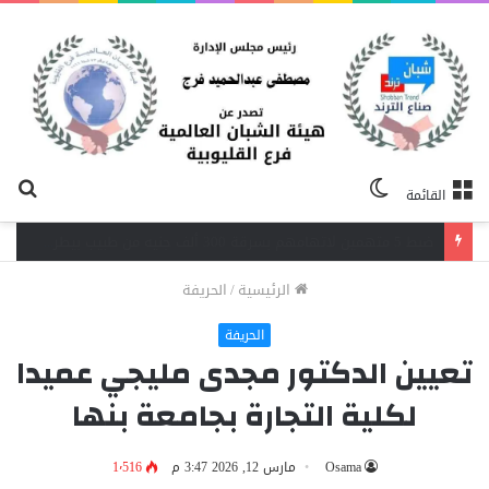
الوضع
بح
القائمة
المظلم
عن
اندلاع حريق داخل مصنع نسيج بشبرا الخيمة.. 3 سيارات إطفاء تحاصر النيران
الرئيسية
/
الحريفة
الحريفة
تعيين الدكتور مجدى مليجي عميدا
لكلية التجارة بجامعة بنها
Osama
مارس 12, 2026 3:47 م
1٬516