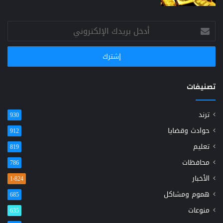
أدخل
بريدك
الإلكتروني
تصنيفات
ترند
930
حوادث وقضايا
912
تعليم
819
محافظات
786
الأخبار
1٬824
هموم ومشاكل
685
منوعات
635