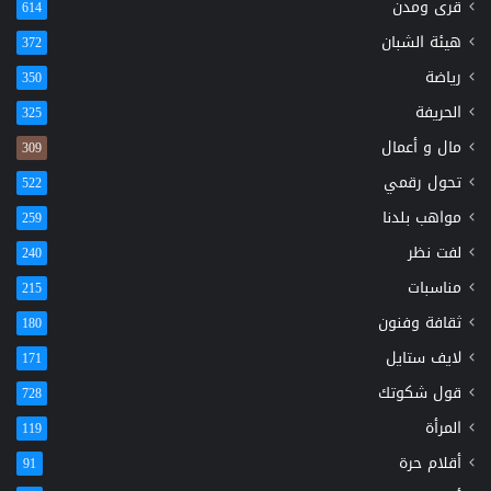
قرى ومدن
614
هيئة الشبان
372
رياضة
350
الحريفة
325
مال و أعمال
309
تحول رقمي
522
مواهب بلدنا
259
لفت نظر
240
مناسبات
215
ثقافة وفنون
180
لايف ستايل
171
قول شكوتك
728
المرأة
119
أقلام حرة
91