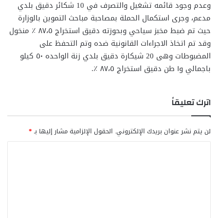
وعدم وجود قائمه تشغيل والتصرف في 10 شكائر دقيق بلدي
مدعم، وجرى استكمال الحملة بمصاحبة مباحث التموين بالوزارة
حيث تم ضبط مخبز سياحي وبحوزته دقيق استخراج ٨٧،٥ ٪؜ منخول
وقد تم اتخاذ الاجراءات القانونية ضده وتم التحفظ على
المضبوطات وهى 20 شيكارة دقيق بلدي زنة الواحده ٥٠ كيلو
باجمالي و١ طن دقيق استخراج ٨٧،٥ ٪؜.
اترك تعليقاً
لن يتم نشر عنوان بريدك الإلكتروني.
الحقول الإلزامية مشار إليها بـ
*
ا
ل
ت
ع
ل