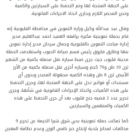
على الجهة المنتجة لها وتم التحفظ على السيارتين والكمية
وتحرر المحضر اللازم وجارى اتخاذ الاجراءات القانونية.
وقال عيد عبدالله وكيل وزارة التموين في محافظة القليوبية إنه
قام بحملة تموينية مكبرة يرافقه العميد احمد عبدالعليم مدير
إدارة مباحث التموين بالقليوبية وجمال سرحان مدير إدارة تموين
بنها وطارق فاروق رئيس قسم صيانة الحبوب واستهدفت الحملة
مدينة قليوب حيث جرى ضبط سيارة نقل محمله بكمية من الشعير
تزن 10 طن و70 كجم وسياره أخرى نقل محمله بكميه من الأرز
الأبيض تزن 8 طن وهذه الكميه مجهولة المصدر وبدون أي
مستندات أو فواتير تدل على الجهة المنتجة لها، وجرى التحفظ
على هذه الكميات، واتخاذ الإجراءات القانونية في شأنها، وجرى
تحرير عدد 2 قضيه جنح قليوب بعد أن جرى التحفظ على هذه
الكميات والمتهمين والسيارتين.
كما تمكنت حملة تموينية بحي شرق شبرا الخيمة عن تحرير 9
مخالفات لمخابز بلدية لإنتاج خبز ناقص الوزن وعدم نظافة المعجن