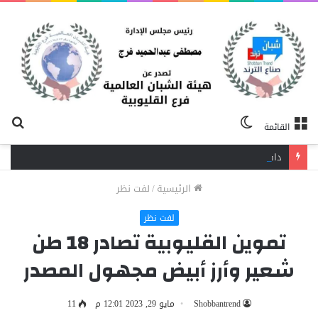
الوضع
بح
القائمة
المظلم
عن
دافع عن بائعة فدفع حياته ثمنًا.. مصرع شاب برصاص آخر في الخصوص
الرئيسية
/
لفت نظر
لفت نظر
تموين القليوبية تصادر 18 طن
شعير وأرز أبيض مجهول المصدر
Shobbantrend
مايو 29, 2023 12:01 م
11