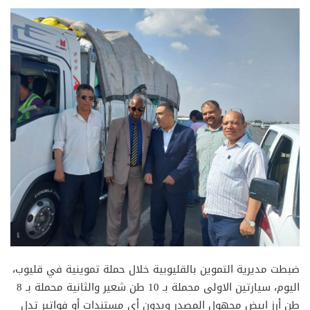
ضبطت مديرية التموين بالقليوبية خلال حملة تموينية في قليوب،
اليوم، سيارتين الاولى محملة بـ 10 طن شعير والثانية محملة بـ 8
طن أرز ابيض مجهول المصدر وبدون أي مستندات أو فواتير تدل