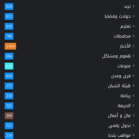
ترند
929
حوادث وقضايا
911
تعليم
819
محافظات
786
الأخبار
1٬819
هموم ومشاكل
684
منوعات
634
قرى ومدن
614
هيئة الشبان
372
رياضة
350
الحريفة
325
مال و أعمال
309
تحول رقمي
521
مواهب بلدنا
259