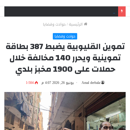
ضبط 5 متهمين لاتهامهم بسرقة 300 ألف جنيه من طبيب بيطري بالقناطر الخيرية
الرئيسية
/
حوادث وقضايا
حوادث وقضايا
تموين القليوبية يضبط 387 بطاقة
تموينية ويحرر 140 مخالفة خلال
حملات على 1900 مخبز بلدي
Amal derbala
يونيو 26, 2026 4:07 م
1٬504