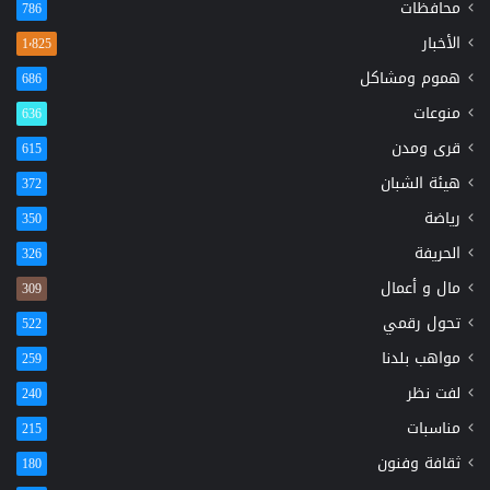
محافظات
786
الأخبار
1٬825
هموم ومشاكل
686
منوعات
636
قرى ومدن
615
هيئة الشبان
372
رياضة
350
الحريفة
326
مال و أعمال
309
تحول رقمي
522
مواهب بلدنا
259
لفت نظر
240
مناسبات
215
ثقافة وفنون
180