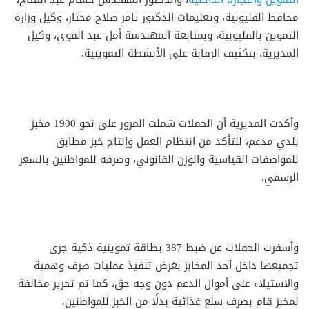
محافظ القليوبية، وتعليمات الدكتور تامر صلاح مختار، وكيل وزارة
التموين بالقليوبية، وبمتابعة المهندسة أمل عبد القوي، وكيل
المديرية، بتكثيف الرقابة على الأنشطة التموينية.
وأكدت المديرية أن الحملات شملت المرور على نحو 1900 مخبز
بلدي مدعم، للتأكد من انتظام العمل وإنتاج خبز مطابق
للمواصفات القياسية والوزن القانوني، وصرفه للمواطنين بالسعر
الرسمي.
وأسفرت الحملات عن ضبط 387 بطاقة تموينية ذكية جرى
تجميعها داخل أحد المخابز بغرض تنفيذ عمليات صرف وهمية
والاستيلاء على أموال الدعم دون وجه حق، كما تم تحرير مخالفة
لمخبز قام بصرف سلع غذائية بدلًا من الخبز للمواطنين.