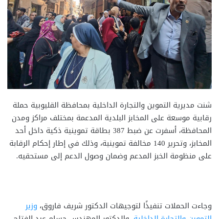
شنت مديرية التموين والتجارة الداخلية بمحافظة القليوبية حملة
رقابية موسعة على المخابز البلدية المدعمة بمختلف مراكز ومدن
المحافظة، أسفرت عن ضبط 387 بطاقة تموينية ذكية داخل أحد
المخابز، وتحرير 140 مخالفة تموينية، وذلك في إطار إحكام الرقابة
على منظومة الخبز المدعم وضمان وصول الدعم إلى مستحقيه.
وجاءت الحملات تنفيذًا لتوجيهات الدكتور شريف فاروق،
وزير
التموين والتجارة الداخلية
، والدكتور المهندس حسام عبد الفتاح،