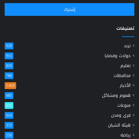
الإلكتروني
تصنيفات
ترند
929
حوادث وقضايا
911
تعليم
819
محافظات
786
الأخبار
1٬819
هموم ومشاكل
685
منوعات
635
قرى ومدن
614
هيئة الشبان
372
رياضة
350