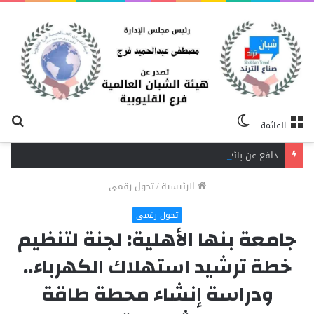
الوضع
بح
القائمة
المظلم
عن
دافع عن بائعة فدفع حياته ثمنًا.. مصرع شاب برصاص آخر في الخصوص
الرئيسية
/
تحول رقمي
تحول رقمي
جامعة بنها الأهلية: لجنة لتنظيم
خطة ترشيد استهلاك الكهرباء..
ودراسة إنشاء محطة طاقة