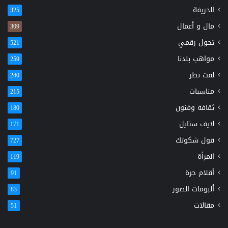
الحريفة
325
مال و أعمال
309
تحول رقمي
521
مواهب بلدنا
259
لفت نظر
240
مناسبات
215
ثقافة وفنون
180
لايف ستايل
171
قول شكوتك
727
المرأة
119
أقلام حرة
91
ألبومات الصور
83
مقالات
51