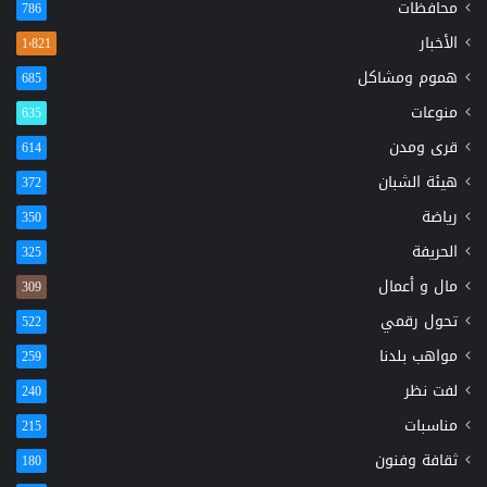
محافظات
786
الأخبار
1٬821
هموم ومشاكل
685
منوعات
635
قرى ومدن
614
هيئة الشبان
372
رياضة
350
الحريفة
325
مال و أعمال
309
تحول رقمي
522
مواهب بلدنا
259
لفت نظر
240
مناسبات
215
ثقافة وفنون
180