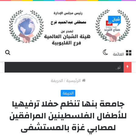
الوضع
بح
القائمة
المظلم
عن
تيسيرًا على المقيمين.. صحة القليوبية تتيح تسجيل حالات الميلاد والوفاة لغير المصريين بعدد من مكاتب الصحة
الرئيسية
/
الحريفة
الحريفة
جامعة بنها تنظم حفلا ترفيهيا
للأطفال الفلسطينين المرافقين
لمصابي غزة بالمستشفى