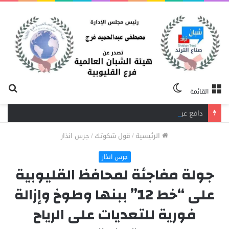
الوضع
بح
القائمة
المظلم
عن
دافع عن بائعة فدفع حياته ثمنًا.. مصرع شاب برصاص آخر في الخصوص
الرئيسية
/
قول شكوتك
/
جرس انذار
جرس انذار
جولة مفاجئة لمحافظ القليوبية
على “خط 12” ببنها وطوخ وإزالة
فورية للتعديات على الرياح