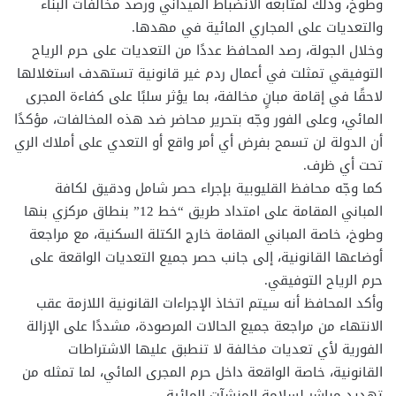
وطوخ، وذلك لمتابعة الانضباط الميداني ورصد مخالفات البناء
والتعديات على المجاري المائية في مهدها.
وخلال الجولة، رصد المحافظ عددًا من التعديات على حرم الرياح
التوفيقي تمثلت في أعمال ردم غير قانونية تستهدف استغلالها
لاحقًا في إقامة مبانٍ مخالفة، بما يؤثر سلبًا على كفاءة المجرى
المائي، وعلى الفور وجّه بتحرير محاضر ضد هذه المخالفات، مؤكدًا
أن الدولة لن تسمح بفرض أي أمر واقع أو التعدي على أملاك الري
تحت أي ظرف.
كما وجّه محافظ القليوبية بإجراء حصر شامل ودقيق لكافة
المباني المقامة على امتداد طريق “خط 12” بنطاق مركزي بنها
وطوخ، خاصة المباني المقامة خارج الكتلة السكنية، مع مراجعة
أوضاعها القانونية، إلى جانب حصر جميع التعديات الواقعة على
حرم الرياح التوفيقي.
وأكد المحافظ أنه سيتم اتخاذ الإجراءات القانونية اللازمة عقب
الانتهاء من مراجعة جميع الحالات المرصودة، مشددًا على الإزالة
الفورية لأي تعديات مخالفة لا تنطبق عليها الاشتراطات
القانونية، خاصة الواقعة داخل حرم المجرى المائي، لما تمثله من
تهديد مباشر لسلامة المنشآت المائية.