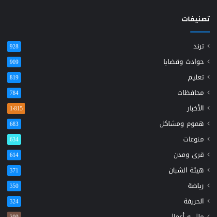
تصنيفات
ترند
928
حوادث وقضايا
909
تعليم
819
محافظات
784
الأخبار
1٬815
هموم ومشاكل
683
منوعات
634
قرى ومدن
614
هيئة الشبان
371
رياضة
350
الحريفة
324
مال و أعمال