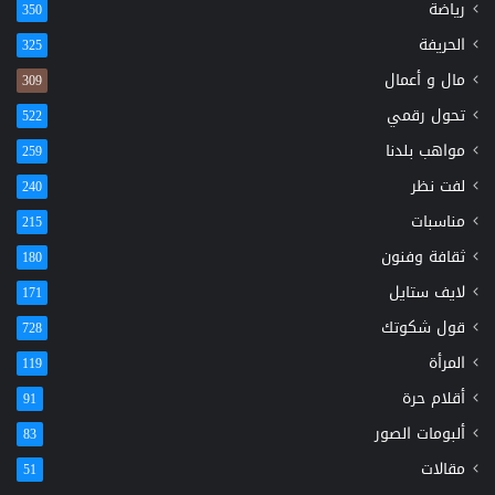
رياضة
350
الحريفة
325
مال و أعمال
309
تحول رقمي
522
مواهب بلدنا
259
لفت نظر
240
مناسبات
215
ثقافة وفنون
180
لايف ستايل
171
قول شكوتك
728
المرأة
119
أقلام حرة
91
ألبومات الصور
83
مقالات
51