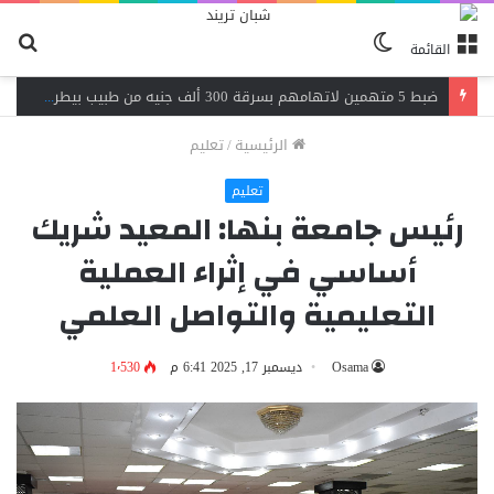
الوضع
بح
القائمة
المظلم
عن
اندلاع حريق داخل مصنع نسيج بشبرا الخيمة.. 3 سيارات إطفاء تحاصر النيران
الرئيسية
/
تعليم
تعليم
رئيس جامعة بنها: المعيد شريك
أساسي في إثراء العملية
التعليمية والتواصل العلمي
Osama
ديسمبر 17, 2025 6:41 م
1٬530