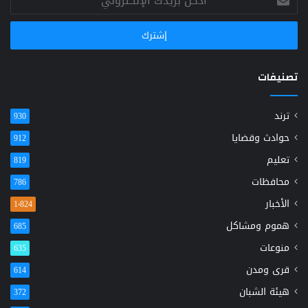
بريدك
الإلكتروني
تصنيفات
ترند
930
حوادث وقضايا
912
تعليم
819
محافظات
786
الأخبار
1٬824
هموم ومشاكل
685
منوعات
635
قرى ومدن
614
هيئة الشبان
372