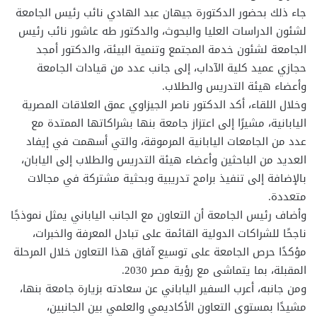
جاء ذلك بحضور الدكتورة جيهان عبد الهادي نائب رئيس الجامعة
لشئون الدراسات العليا والبحوث، والدكتور طه عاشور نائب رئيس
الجامعة لشئون خدمة المجتمع وتنمية البيئة، والدكتور أمجد
حجازي عميد كلية الآداب، إلى جانب عدد من قيادات الجامعة
وأعضاء هيئة التدريس والطلاب.
وخلال اللقاء، أكد الدكتور ناصر الجيزاوي عمق العلاقات المصرية
اليابانية، مشيرًا إلى اعتزاز جامعة بنها بشراكاتها الممتدة مع
عدد من الجامعات اليابانية المرموقة، والتي أسهمت في إيفاد
العديد من الباحثين وأعضاء هيئة التدريس والطلاب إلى اليابان،
بالإضافة إلى تنفيذ برامج تدريبية وبحثية مشتركة في مجالات
متعددة.
وأضاف رئيس الجامعة أن التعاون مع الجانب الياباني يمثل نموذجًا
ناجحًا للشراكات الدولية القائمة على تبادل المعرفة والخبرات،
مؤكدًا حرص الجامعة على توسيع آفاق هذا التعاون خلال المرحلة
المقبلة، بما يتماشى مع رؤية مصر 2030.
ومن جانبه، أعرب السفير الياباني عن سعادته بزيارة جامعة بنها،
مشيدًا بمستوى التعاون الأكاديمي والعلمي بين الجانبين،