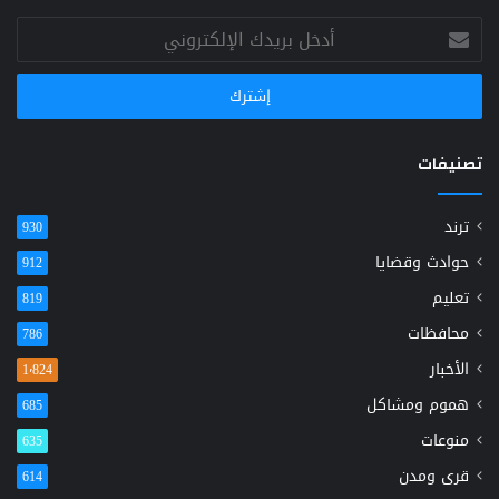
أدخل
بريدك
الإلكتروني
تصنيفات
ترند
930
حوادث وقضايا
912
تعليم
819
محافظات
786
الأخبار
1٬824
هموم ومشاكل
685
منوعات
635
قرى ومدن
614