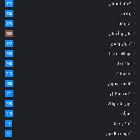
هيئة الشبان
372
رياضة
350
الحريفة
325
مال و أعمال
309
تحول رقمي
522
مواهب بلدنا
259
لفت نظر
240
مناسبات
215
ثقافة وفنون
180
لايف ستايل
171
قول شكوتك
728
المرأة
119
أقلام حرة
91
ألبومات الصور
83